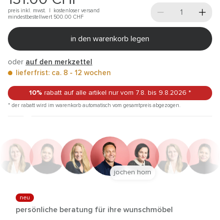
preis inkl. mwst. |
kostenloser versand
mindestbestellwert 500.00
CHF
in den warenkorb legen
oder
auf den merkzettel
lieferfrist: ca. 8 - 12 wochen
10%
rabatt auf alle artikel
nur vom 7.8.
bis 9.8.2026
*
* der rabatt wird im warenkorb automatisch vom gesamtpreis abgezogen.
jochen horn
neu
persönliche beratung für ihre wunschmöbel