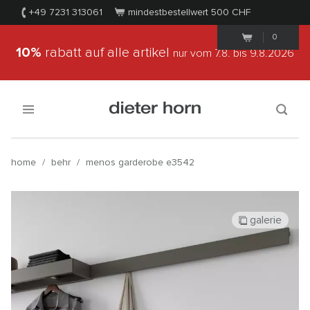
+49 7231 313061
mindestbestellwert 500
CHF
0
10%
rabatt auf alle artikel
nur vom 7.8.
bis 9.8.2026
home
/
behr
/
menos garderobe e3542
galerie