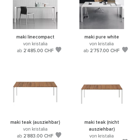
maki linecompact
maki pure white
von kristalia
von kristalia
ab
2’485.00
CHF
ab
2’757.00
CHF
maki teak (ausziehbar)
maki teak (nicht
von kristalia
ausziehbar)
ab
2’883.00
CHF
von kristalia