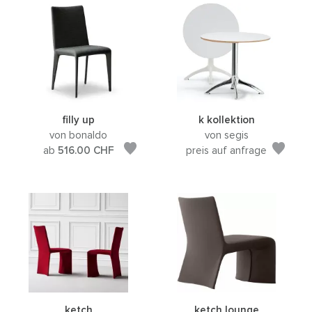
filly up
k kollektion
von bonaldo
von segis
ab
516.00
CHF
preis auf anfrage
ketch
ketch lounge