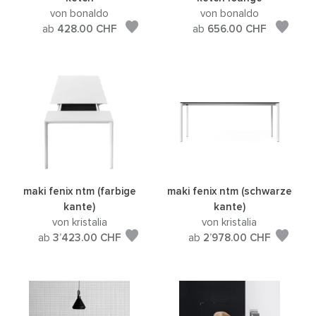
von bonaldo
von bonaldo
ab
428.00
CHF
ab
656.00
CHF
maki fenix ntm (farbige
maki fenix ntm (schwarze
kante)
kante)
von kristalia
von kristalia
ab
3’423.00
CHF
ab
2’978.00
CHF