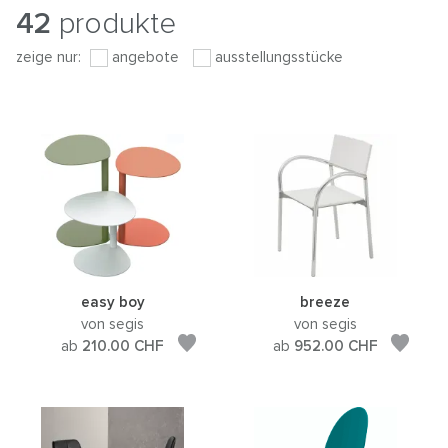
42
produkte
zeige nur:
angebote
ausstellungsstücke
easy boy
breeze
von segis
von segis
ab
210.00
CHF
ab
952.00
CHF