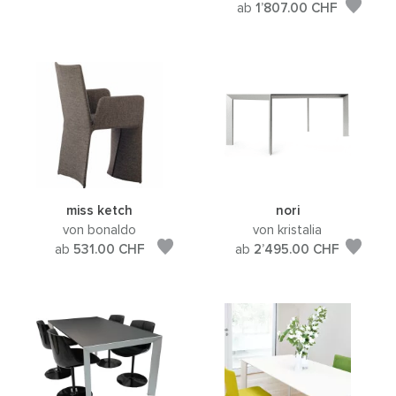
ab
1’807.00
CHF
miss ketch
nori
von bonaldo
von kristalia
ab
531.00
CHF
ab
2’495.00
CHF