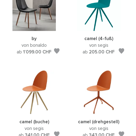
by
camel (4-fuß)
von bonaldo
von segis
ab
1’099.00
CHF
ab
205.00
CHF
camel (buche)
camel (drehgestell)
von segis
von segis
ab
341.00
CHF
ab
343.00
CHF