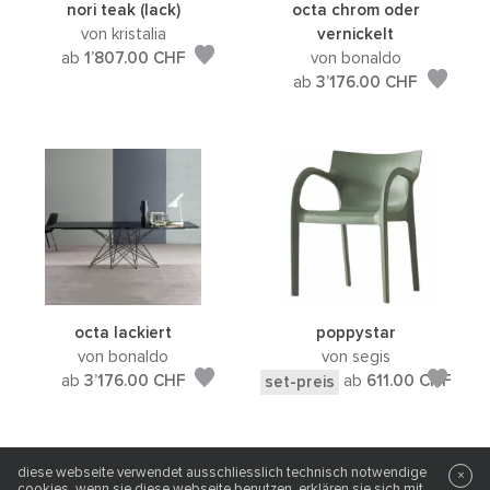
nori teak (lack)
octa chrom oder
von kristalia
vernickelt
ab
1’807.00
CHF
von bonaldo
ab
3’176.00
CHF
octa lackiert
poppystar
von bonaldo
von segis
ab
3’176.00
CHF
ab
611.00
CHF
set-preis
diese webseite verwendet ausschliesslich technisch notwendige
×
cookies. wenn sie diese webseite benutzen, erklären sie sich mit