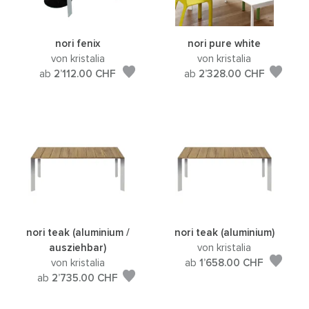
nori fenix
nori pure white
von kristalia
von kristalia
ab
2’112.00
CHF
ab
2’328.00
CHF
nori teak (aluminium /
nori teak (aluminium)
ausziehbar)
von kristalia
von kristalia
ab
1’658.00
CHF
ab
2’735.00
CHF