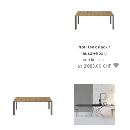
nori teak (lack /
ausziehbar)
von kristalia
ab
2’883.00
CHF