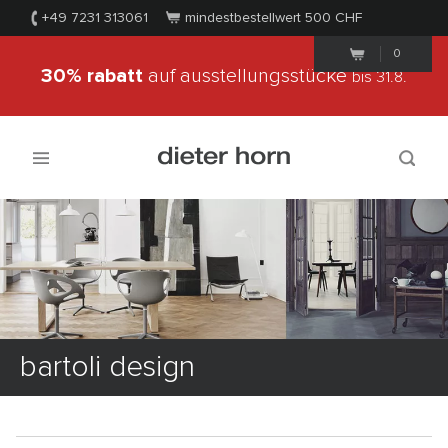
+49 7231 313061
mindestbestellwert 500
CHF
0
30% rabatt
auf ausstellungsstücke
bis 31.8.
bartoli design