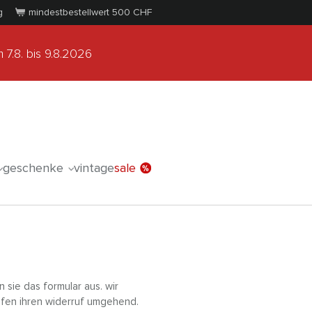
g
mindestbestellwert 500
CHF
 7.8.
bis 9.8.2026
geschenke
vintage
sale
 sie das formular aus. wir
üfen ihren widerruf umgehend.