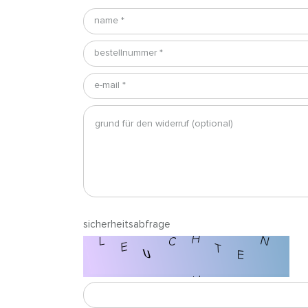
name *
bestellnummer *
e-mail *
sicherheitsabfrage