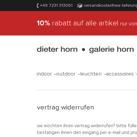
+49 7231 313061
versandkostenfreie lieferun
10%
rabatt auf alle artikel
nur vom
indoor
outdoor
leuchten
accessoires
vertrag widerrufen
sie möchten ihren vertrag widerrufen? bitte füllen
bestätigen ihnen den eingang per e-mail und pr