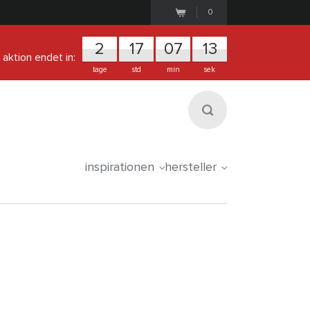
0
2
1
7
0
7
1
2
aktion endet in:
tage
std
min
sek
inspirationen
hersteller