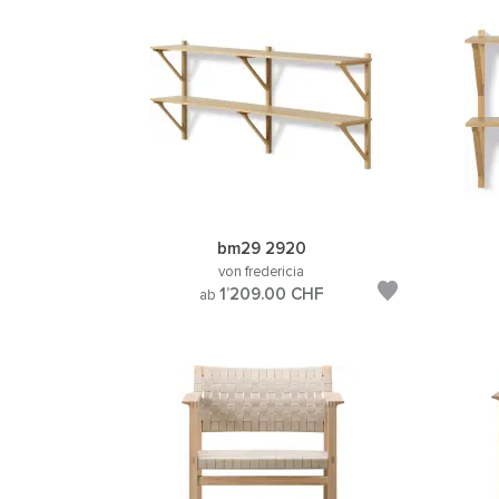
bm29 2920
von fredericia
1’209.00
CHF
ab