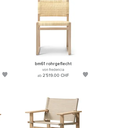
bm61 rohrgeflecht
von fredericia
2’519.00
CHF
ab