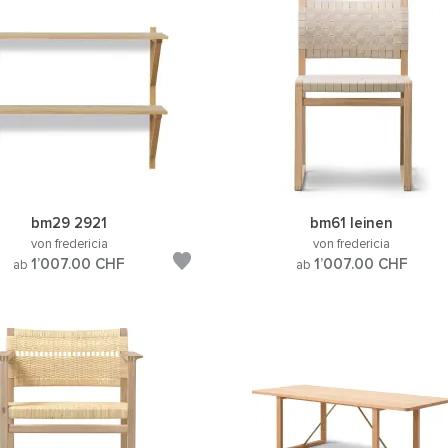
bm29 2921
bm61 leinen
von fredericia
von fredericia
1’007.00
CHF
1’007.00
CHF
ab
ab