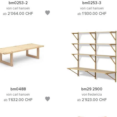
bm0253-2
bm0253-3
von carl hansen
von carl hansen
2’064.00
CHF
1’930.00
CHF
ab
ab
bm0488
bm29 2900
von carl hansen
von fredericia
1’632.00
CHF
2’923.00
CHF
ab
ab