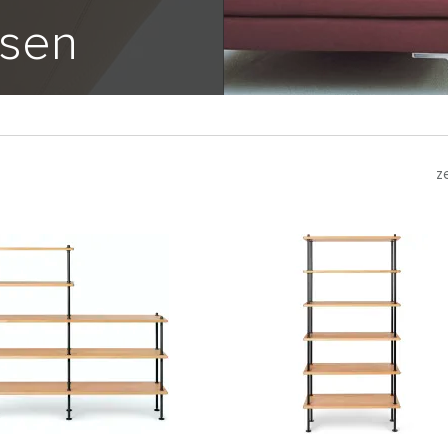
sen
z