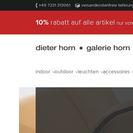
+49 7231 313061
versandkostenfreie lieferun
10%
rabatt auf alle artikel
nur vom
indoor
outdoor
leuchten
accessoires