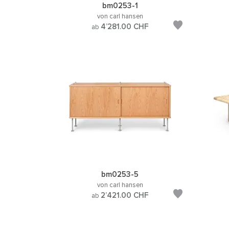
bm0253-1
von carl hansen
4’281.00
CHF
ab
bm0253-5
von carl hansen
2’421.00
CHF
ab