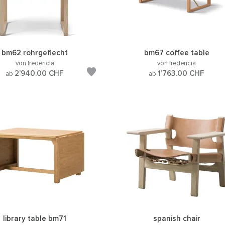
bm62 rohrgeflecht
bm67 coffee table
von fredericia
von fredericia
2’940.00
CHF
1’763.00
CHF
ab
ab
library table bm71
spanish chair