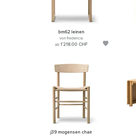
bm62 leinen
von fredericia
1’218.00
CHF
ab
j39 mogensen chair