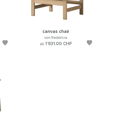
canvas chair
von fredericia
1’931.00
CHF
ab