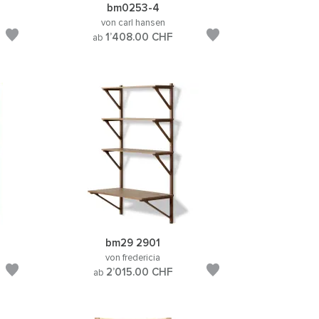
bm0253-4
von carl hansen
1’408.00
CHF
ab
bm29 2901
von fredericia
2’015.00
CHF
ab