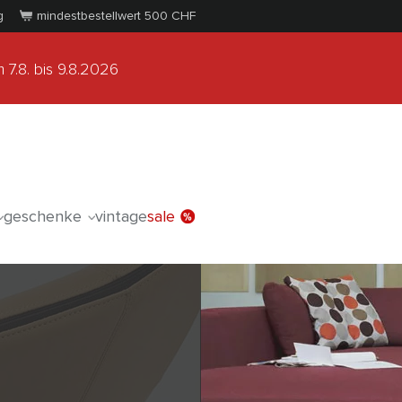
g
mindestbestellwert 500
CHF
 7.8.
bis 9.8.2026
geschenke
vintage
sale