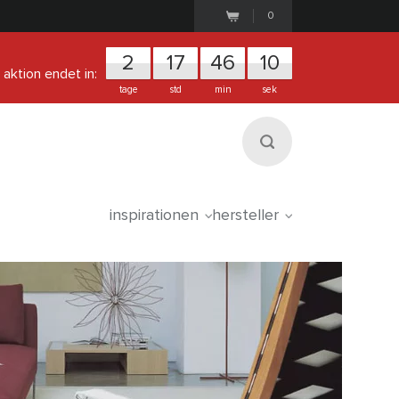
0
2
1
7
4
6
1
0
aktion endet in:
tage
std
min
sek
inspirationen
hersteller