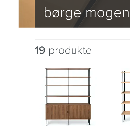
børge mogen
19
produkte