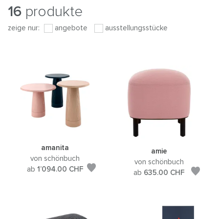
16
produkte
zeige nur:
angebote
ausstellungsstücke
amanita
amie
von schönbuch
von schönbuch
ab
1’094.00
CHF
ab
635.00
CHF