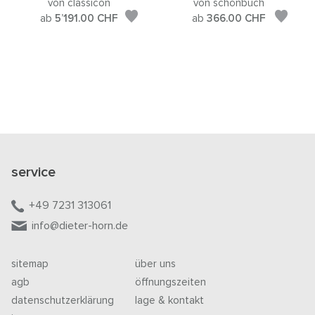
von classicon
von schönbuch
ab
5’191.00
CHF
ab
366.00
CHF
service
+49 7231 313061
info@dieter-horn.de
sitemap
über uns
agb
öffnungszeiten
datenschutzerklärung
lage & kontakt