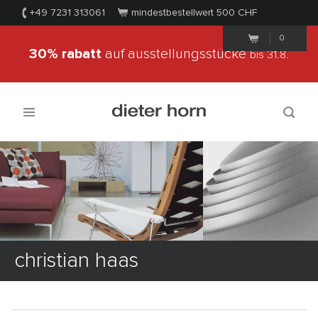
+49 7231 313061
mindestbestellwert 500
CHF
0
30% rabatt
auf ausstellungsstücke
bis 31.8.
christian haas