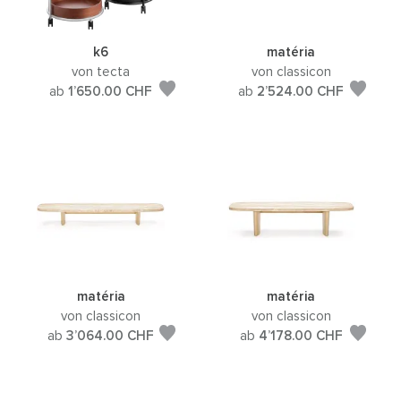
k6
matéria
von tecta
von classicon
ab
1’650.00
CHF
ab
2’524.00
CHF
matéria
matéria
von classicon
von classicon
ab
3’064.00
CHF
ab
4’178.00
CHF