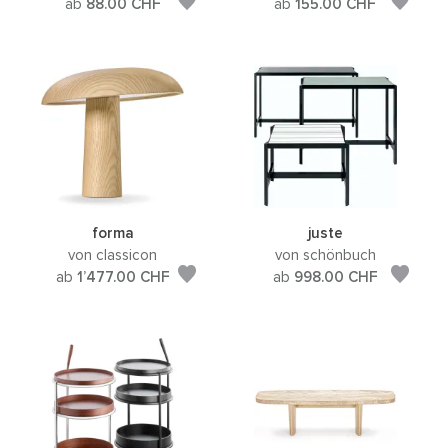
ab
88.00
CHF
ab
155.00
CHF
forma
juste
von classicon
von schönbuch
ab
1’477.00
CHF
ab
998.00
CHF