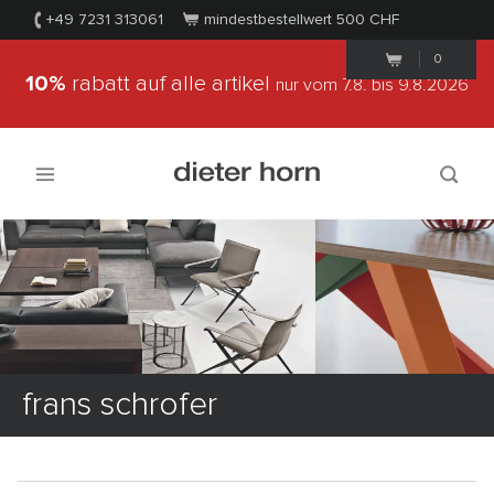
+49 7231 313061
mindestbestellwert 500
CHF
0
10%
rabatt auf alle artikel
nur vom 7.8.
bis 9.8.2026
frans schrofer