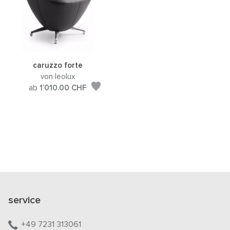
caruzzo forte
von leolux
ab
1’010.00
CHF
service
+49 7231 313061