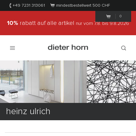
+49 7231 313061
mindestbestellwert 500
CHF
0
10%
rabatt auf alle artikel
nur vom 7.8.
bis 9.8.2026
heinz ulrich