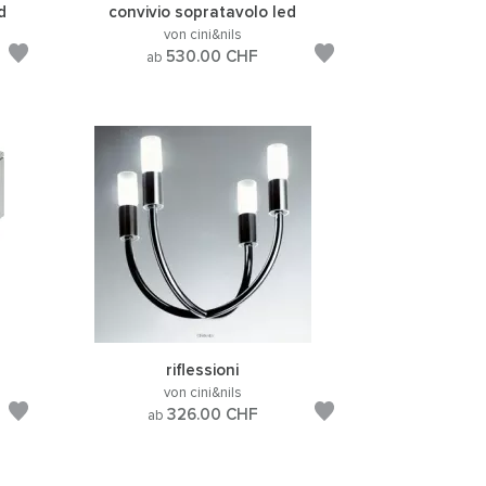
d
convivio sopratavolo led
von cini&nils
530.00
CHF
ab
riflessioni
von cini&nils
326.00
CHF
ab