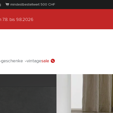
g
mindestbestellwert 500
CHF
 7.8.
bis 9.8.2026
geschenke
vintage
sale