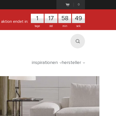
0
1
1
7
5
8
4
8
aktion endet in:
tage
std
min
sek
inspirationen
hersteller