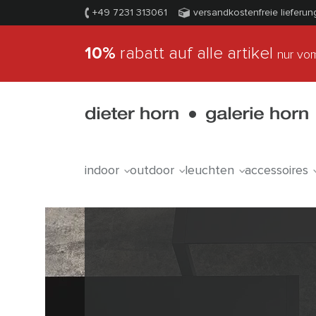
+49 7231 313061
versandkostenfreie lieferun
10%
rabatt auf alle artikel
nur vom
indoor
outdoor
leuchten
accessoires