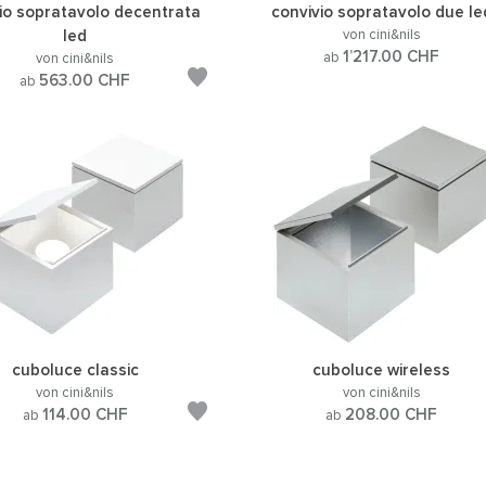
io sopratavolo decentrata
convivio sopratavolo due le
led
von cini&nils
1’217.00
CHF
ab
von cini&nils
563.00
CHF
ab
cuboluce classic
cuboluce wireless
von cini&nils
von cini&nils
114.00
CHF
208.00
CHF
ab
ab