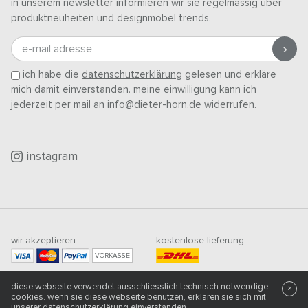
in unserem newsletter informieren wir sie regelmässig über
produktneuheiten und designmöbel trends.
e-mail adresse
ich habe die
datenschutzerklärung
gelesen und erkläre
mich damit einverstanden. meine einwilligung kann ich
jederzeit per mail an info@dieter-horn.de widerrufen.
instagram
wir akzeptieren
kostenlose lieferung
VORKASSE
mindestbestellwert
diese webseite verwendet ausschliesslich technisch notwendige
500
CHF
×
cookies. wenn sie diese webseite benutzen, erklären sie sich mit
unserer
datenschutzerklärung
einverstanden.