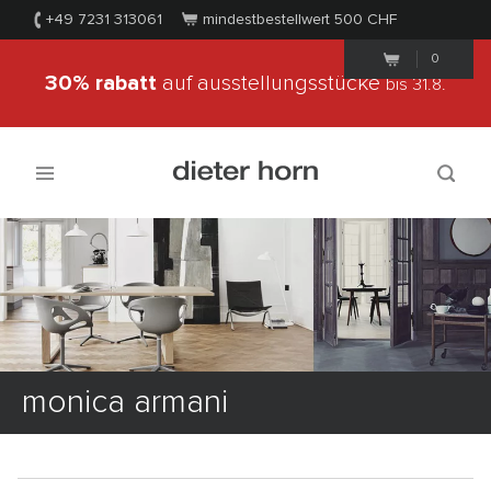
+49 7231 313061
mindestbestellwert 500
CHF
0
30% rabatt
auf ausstellungsstücke
bis 31.8.
monica armani