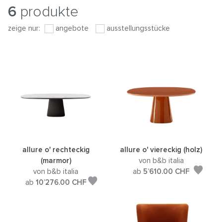
6
produkte
zeige nur:
angebote
ausstellungsstücke
allure o' rechteckig
allure o' viereckig (holz)
(marmor)
von b&b italia
von b&b italia
ab
5’610.00
CHF
ab
10’276.00
CHF