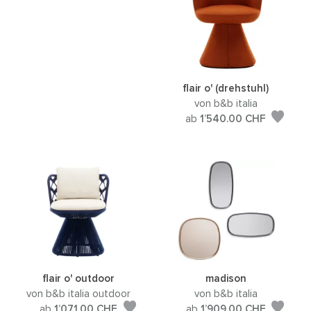
flair o' (drehstuhl)
von b&b italia
ab
1’540.00
CHF
flair o' outdoor
madison
von b&b italia outdoor
von b&b italia
ab
1’071.00
CHF
ab
1’909.00
CHF