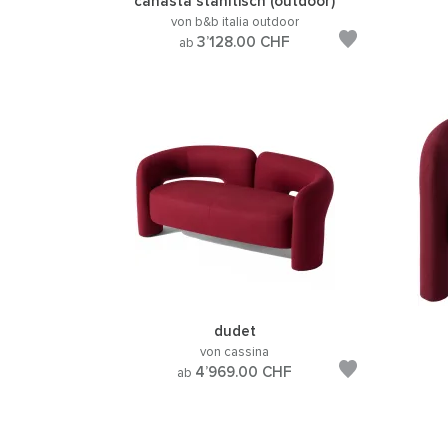
canasta stahltisch (outdoor)
von b&b italia outdoor
3’128.00
CHF
ab
dudet
von cassina
4’969.00
CHF
ab