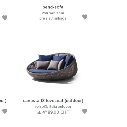
bend-sofa
von b&b italia
preis auf anfrage
oor)
canasta 13 loveseat (outdoor)
von b&b italia outdoor
4’189.00
CHF
ab