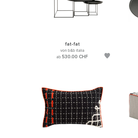
fat-fat
von b&b italia
530.00
CHF
ab