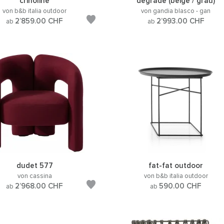
crinoline
degrade (beige / grau)
von b&b italia outdoor
von gandia blasco - gan
2’859.00
CHF
2’993.00
CHF
ab
ab
dudet 577
fat-fat outdoor
von cassina
von b&b italia outdoor
2’968.00
CHF
590.00
CHF
ab
ab