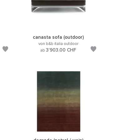
canasta sofa (outdoor)
von b&b italia outdoor
3’903.00
CHF
ab