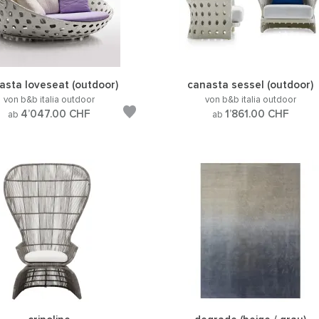
asta loveseat (outdoor)
canasta sessel (outdoor)
von b&b italia outdoor
von b&b italia outdoor
4’047.00
CHF
1’861.00
CHF
ab
ab