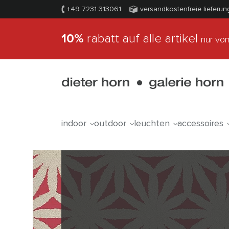
+49 7231 313061
versandkostenfreie lieferun
10%
rabatt auf alle artikel
nur vom
indoor
outdoor
leuchten
accessoires