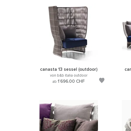
canasta 13 sessel (outdoor)
ca
von b&b italia outdoor
1’696.00
CHF
ab