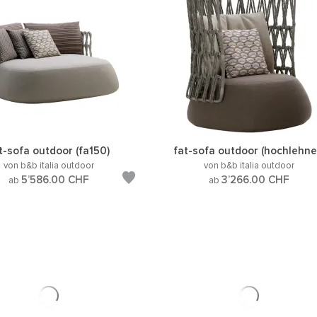
t-sofa outdoor (fa150)
fat-sofa outdoor (hochlehne
von b&b italia outdoor
von b&b italia outdoor
5’586.00
CHF
3’266.00
CHF
ab
ab