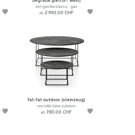
degrade (petrol / wein)
von gandia blasco - gan
2’993.00
CHF
ab
fat-fat outdoor (steinzeug)
von b&b italia outdoor
780.00
CHF
ab