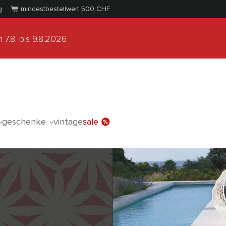
g
mindestbestellwert 500
CHF
 7.8.
bis 9.8.2026
geschenke
vintage
sale