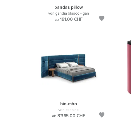
bandas pillow
von gandia blasco - gan
191.00
CHF
ab
bio-mbo
von cassina
8’365.00
CHF
ab