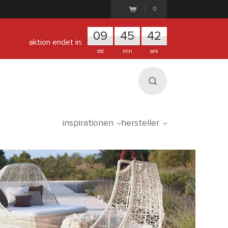
0
0
9
4
5
4
0
aktion endet in:
std
min
sek
inspirationen
hersteller