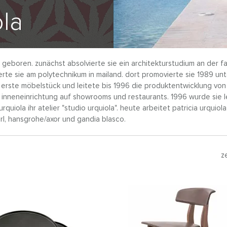
ola
n, geboren. zunächst absolvierte sie ein architekturstudium an der 
erte sie am polytechnikum in mailand. dort promovierte sie 1989 unt
ihr erste möbelstück und leitete bis 1996 die produktentwicklung vo
ch inneneinrichtung auf showrooms und restaurants. 1996 wurde sie le
quiola ihr atelier "studio urquiola". heute arbeitet patricia urquiol
 srl, hansgrohe/axor und gandia blasco.
z