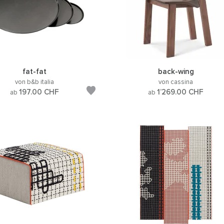
fat-fat
back-wing
von b&b italia
von cassina
197.00
CHF
1’269.00
CHF
ab
ab