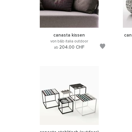
canasta kissen
can
von b&b italia outdoor
204.00
CHF
ab