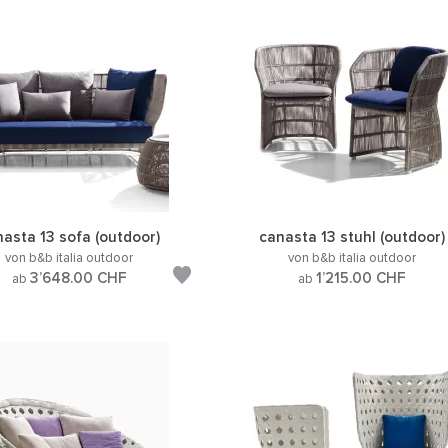
nasta 13 sofa (outdoor)
canasta 13 stuhl (outdoor)
von b&b italia outdoor
von b&b italia outdoor
3’648.00
CHF
1’215.00
CHF
ab
ab