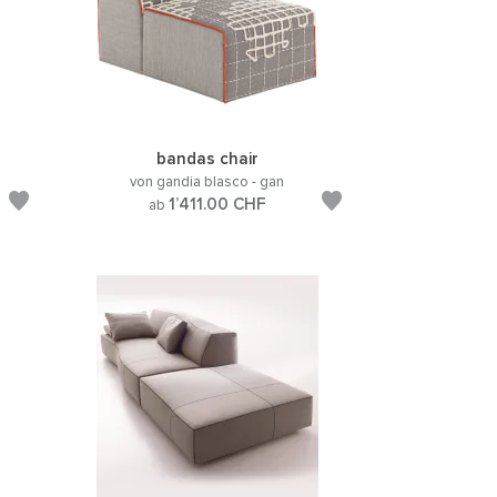
bandas chair
von gandia blasco - gan
1’411.00
CHF
ab