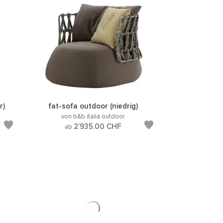
r)
fat-sofa outdoor (niedrig)
von b&b italia outdoor
2’935.00
CHF
ab