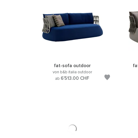
fat-sofa outdoor
fa
von b&b italia outdoor
6’513.00
CHF
ab