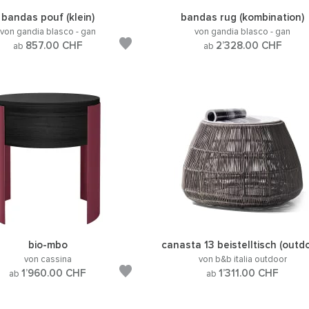
bandas pouf (klein)
bandas rug (kombination)
von gandia blasco - gan
von gandia blasco - gan
857.00
CHF
2’328.00
CHF
ab
ab
bio-mbo
canasta 13 beistelltisch (outd
von cassina
von b&b italia outdoor
1’960.00
CHF
1’311.00
CHF
ab
ab