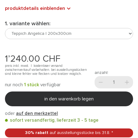
produktdetails einblenden
1. variante wählen:
1’240.00
CHF
preis inkl. mwst. |
kostenloser versand
zwischenverkauf vorbehalten. bei ausstellungsstücken
anzahl:
sind kleine fehler wie flecken und kratzer möglich.
nur noch
1 stück
verfügbar
in den warenkorb legen
oder
auf den merkzettel
sofort versandfertig, lieferzeit 3 - 5 tage
30% rabatt
auf ausstellungsstücke
bis 31.8.
*