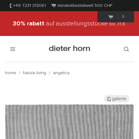
+49 7231 313061
mindestbestellwert 500
CHF
0
30% rabatt
auf ausstellungsstücke
bis 31.8.
home
/
fabula living
/
angelica
galerie