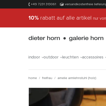
+49 7231 313061
versandkostenfreie lieferun
10%
rabatt auf alle artikel
nur vom
indoor
outdoor
leuchten
accessoires
home
/
freifrau
/
amelie armlehnstuhl (holz)