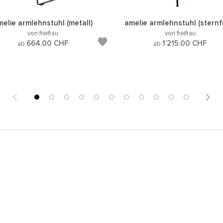
melie armlehnstuhl (metall)
amelie armlehnstuhl (sternf
von freifrau
von freifrau
664.00
CHF
1’215.00
CHF
ab
ab