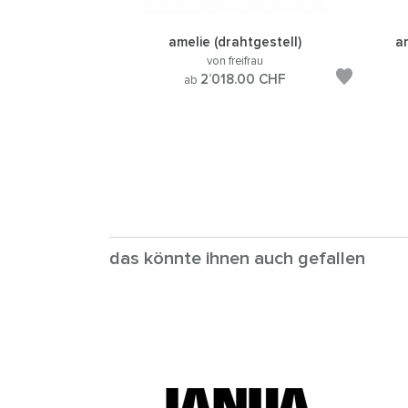
amelie (drahtgestell)
a
von freifrau
2’018.00
CHF
ab
das könnte ihnen auch gefallen