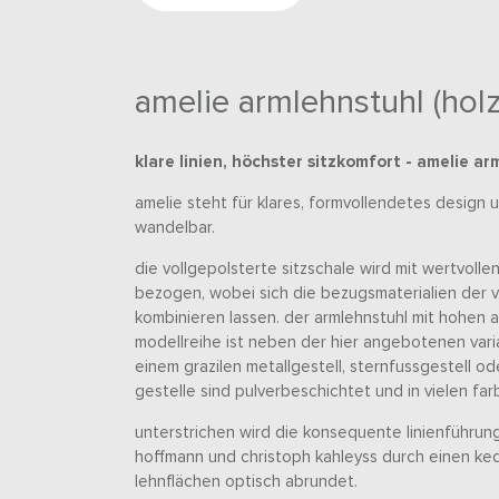
amelie armlehnstuhl (holz
klare linien, höchster sitzkomfort - amelie ar
amelie steht für klares, formvollendetes design
wandelbar.
die vollgepolsterte sitzschale wird mit wertvoll
bezogen, wobei sich die bezugsmaterialien der vo
kombinieren lassen. der armlehnstuhl mit hohen 
modellreihe ist neben der hier angebotenen varia
einem grazilen metallgestell, sternfussgestell oder
gestelle sind pulverbeschichtet und in vielen fa
unterstrichen wird die konsequente linienführung
hoffmann und christoph kahleyss durch einen kede
lehnflächen optisch abrundet.