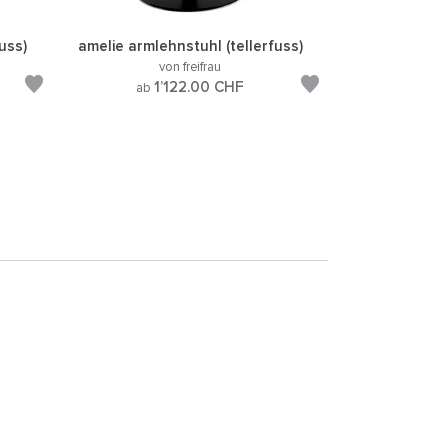
uss)
amelie armlehnstuhl (tellerfuss)
von freifrau
1’122.00
CHF
ab