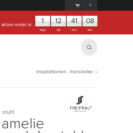
0
1
1
2
4
1
0
7
aktion endet in:
tage
std
min
sek
inspirationen
hersteller
stuhl
amelie