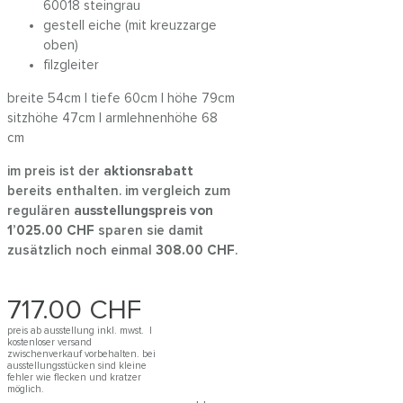
60018 steingrau
gestell eiche (mit kreuzzarge
oben)
filzgleiter
breite 54cm | tiefe 60cm | höhe 79cm
sitzhöhe 47cm | armlehnenhöhe 68
cm
im preis ist der
aktionsrabatt
bereits enthalten. im vergleich zum
regulären
ausstellungspreis von
1’025.00
CHF
sparen sie damit
zusätzlich noch einmal
308.00
CHF
.
717.00
CHF
preis ab ausstellung inkl. mwst. |
kostenloser versand
zwischenverkauf vorbehalten. bei
ausstellungsstücken sind kleine
fehler wie flecken und kratzer
möglich.