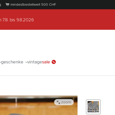
g
mindestbestellwert 500
CHF
 7.8.
bis 9.8.2026
geschenke
vintage
sale
zoom