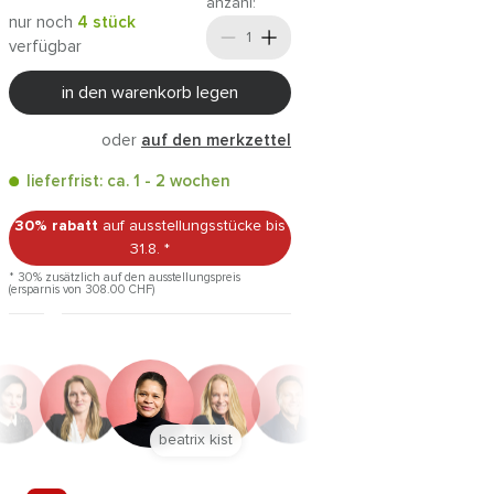
anzahl:
nur noch
4 stück
verfügbar
in den warenkorb legen
oder
auf den merkzettel
lieferfrist: ca. 1 - 2 wochen
30% rabatt
auf ausstellungsstücke
bis
31.8.
*
* 30% zusätzlich auf den ausstellungspreis
(ersparnis von 308.00
CHF
)
anna trautz