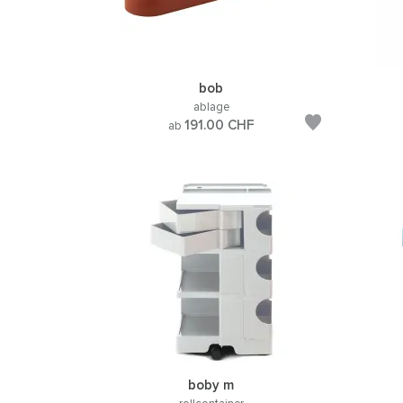
bob
ablage
191.00
CHF
ab
boby m