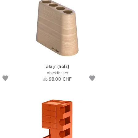
aki jr (holz)
objekthalter
98.00
CHF
ab