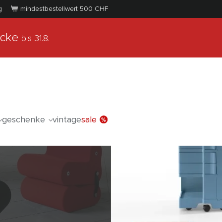
g
mindestbestellwert 500
CHF
ücke
bis 31.8.
geschenke
vintage
sale