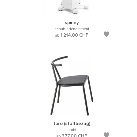
spinny
schubladenelement
1’214.00
CHF
ab
toro (stoffbezug)
stuhl
377.00
CHF
ab