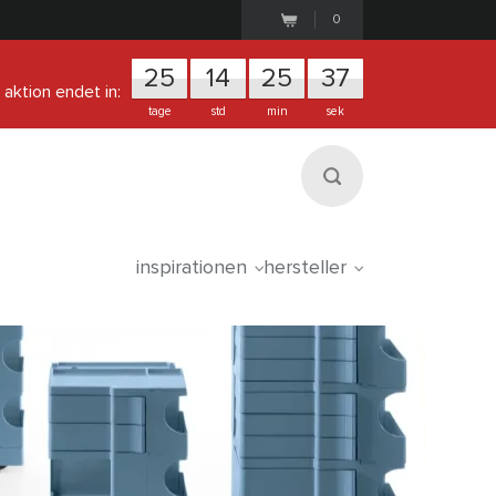
0
25
1
4
2
5
3
7
aktion endet in:
tage
std
min
sek
inspirationen
hersteller