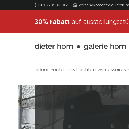
+49 7231 313061
versandkostenfreie lieferun
30% rabatt
auf ausstellungsst
indoor
outdoor
leuchten
accessoires