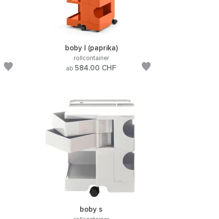
boby l (paprika)
rollcontainer
584.00
CHF
ab
boby s