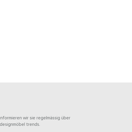
informieren wir sie regelmässig über
designmöbel trends.