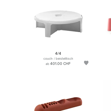
4/4
couch- / beistelltisch
401.00
CHF
ab