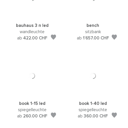
bauhaus 3 n led
bench
wandleuchte
sitzbank
ab
422.00
CHF
ab
1’657.00
CHF
book 1-15 led
book 1-40 led
spiegelleuchte
spiegelleuchte
ab
260.00
CHF
ab
360.00
CHF