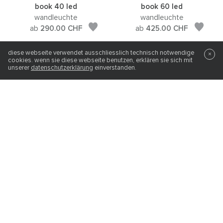
book 40 led
book 60 led
wandleuchte
wandleuchte
ab
290.00
CHF
ab
425.00
CHF
diese webseite verwendet ausschliesslich technisch notwendige
×
cookies. wenn sie diese webseite benutzen, erklären sie sich mit
unserer
datenschutzerklärung
einverstanden.
book 90 led
box 1-15 n led
wandleuchte
spiegelaufsteckleuchte
ab
588.00
CHF
ab
347.00
CHF