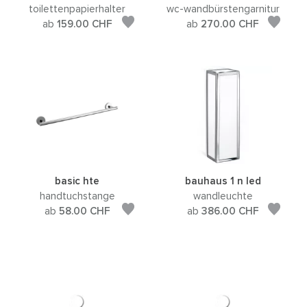
toilettenpapierhalter
wc-wandbürstengarnitur
ab
159.00
CHF
ab
270.00
CHF
basic hte
bauhaus 1 n led
handtuchstange
wandleuchte
ab
58.00
CHF
ab
386.00
CHF