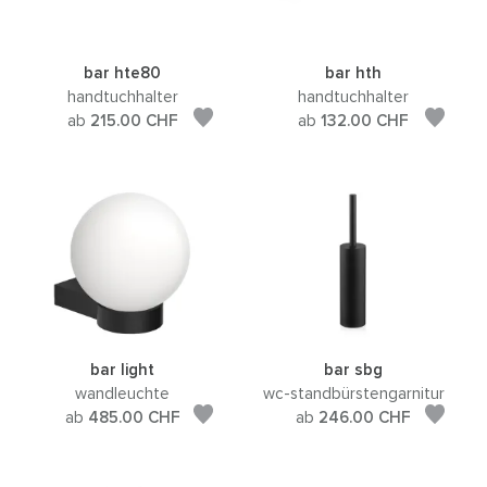
bar hte80
bar hth
handtuchhalter
handtuchhalter
ab
215.00
CHF
ab
132.00
CHF
bar light
bar sbg
wandleuchte
wc-standbürstengarnitur
ab
485.00
CHF
ab
246.00
CHF