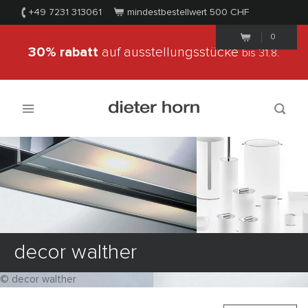
+49 7231 313061
mindestbestellwert 500
CHF
0
30% rabatt
auf ausstellungsstücke
bis 31.8.
decor walther
© decor walther