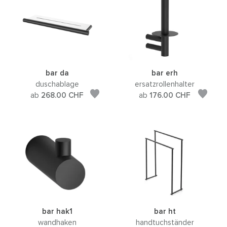
bar da
bar erh
duschablage
ersatzrollenhalter
ab
268.00
CHF
ab
176.00
CHF
bar hak1
bar ht
wandhaken
handtuchständer