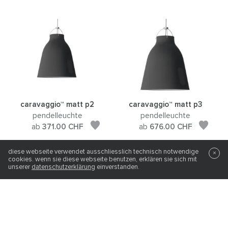
caravaggio™ matt p2
caravaggio™ matt p3
pendelleuchte
pendelleuchte
ab
371.00
CHF
ab
676.00
CHF
diese webseite verwendet ausschliesslich technisch notwendige
×
cookies. wenn sie diese webseite benutzen, erklären sie sich mit
unserer
datenschutzerklärung
einverstanden.