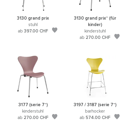
3130 grand prix
3130 grand prix™ (für
stuhl
kinder)
ab
397.00
CHF
kinderstuhl
ab
270.00
CHF
3177 (serie 7™)
3197 / 3187 (serie 7™)
kinderstuhl
barhocker
ab
270.00
CHF
ab
574.00
CHF