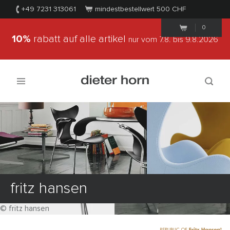
+49 7231 313061
mindestbestellwert 500
CHF
0
10%
rabatt auf alle artikel
nur vom 7.8.
bis 9.8.2026
fritz hansen
© fritz hansen