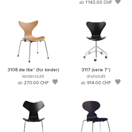
ab
1’143.00
CHF
3108 die lilie™ (für kinder)
3117 (serie 7™)
kinderstuhl
drehstuhl
ab
270.00
CHF
ab
914.00
CHF