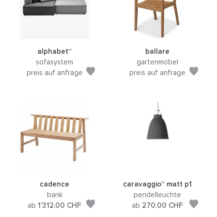
alphabet™
ballare
sofasystem
gartenmöbel
preis auf anfrage
preis auf anfrage
cadence
caravaggio™ matt p1
bank
pendelleuchte
ab
1’312.00
CHF
ab
270.00
CHF