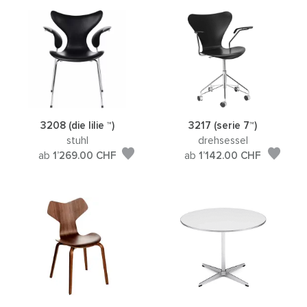
3208 (die lilie ™)
3217 (serie 7™)
stuhl
drehsessel
ab
1’269.00
CHF
ab
1’142.00
CHF