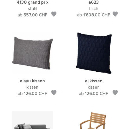
4130 grand prix
a623
stuhl
tisch
ab
557.00
CHF
ab
1’608.00
CHF
aiayu kissen
aj kissen
kissen
kissen
ab
126.00
CHF
ab
126.00
CHF