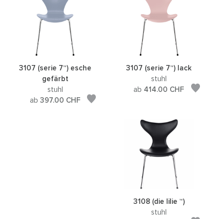
3107 (serie 7™) esche
3107 (serie 7™) lack
gefärbt
stuhl
stuhl
ab
414.00
CHF
ab
397.00
CHF
3108 (die lilie ™)
stuhl