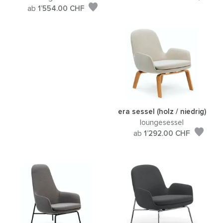
ab
1’554.00
CHF
era sessel (holz / niedrig)
loungesessel
ab
1’292.00
CHF