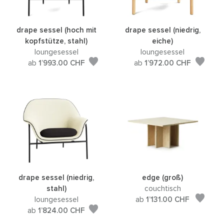
drape sessel (hoch mit
drape sessel (niedrig,
kopfstütze, stahl)
eiche)
loungesessel
loungesessel
ab
1’993.00
CHF
ab
1’972.00
CHF
drape sessel (niedrig,
edge (groß)
stahl)
couchtisch
loungesessel
ab
1’131.00
CHF
ab
1’824.00
CHF