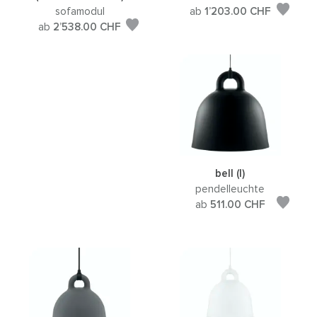
sofamodul
ab
1’203.00
CHF
ab
2’538.00
CHF
bell (l)
pendelleuchte
ab
511.00
CHF