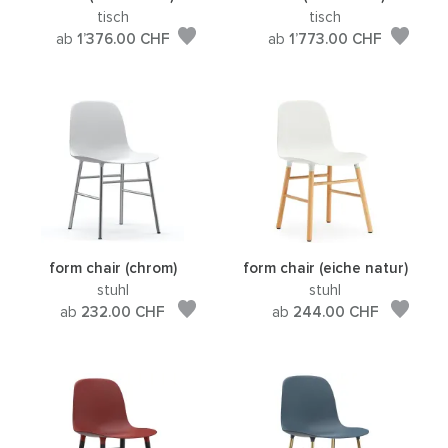
tisch
tisch
ab
1’376.00
CHF
ab
1’773.00
CHF
form chair (chrom)
form chair (eiche natur)
stuhl
stuhl
ab
232.00
CHF
ab
244.00
CHF