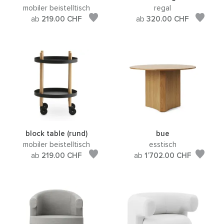
mobiler beistelltisch
regal
ab
219.00
CHF
ab
320.00
CHF
block table (rund)
bue
mobiler beistelltisch
esstisch
ab
219.00
CHF
ab
1’702.00
CHF