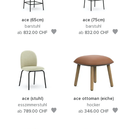
ace (65cm)
ace (75cm)
barstuhl
barstuhl
ab
832.00
CHF
ab
832.00
CHF
ace (stuhl)
ace ottoman (eiche)
esszimmerstuhl
hocker
ab
789.00
CHF
ab
346.00
CHF