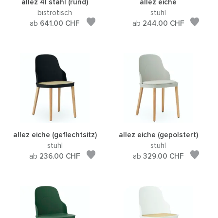
allez 4l stahl (rund)
allez eiche
bistrotisch
stuhl
ab
641.00
CHF
ab
244.00
CHF
allez eiche (geflechtsitz)
allez eiche (gepolstert)
stuhl
stuhl
ab
236.00
CHF
ab
329.00
CHF