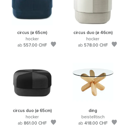
circus (ø 65cm)
circus duo (ø 46cm)
hocker
hocker
ab
557.00
CHF
ab
578.00
CHF
circus duo (ø 65cm)
ding
hocker
beistelltisch
ab
861.00
CHF
ab
418.00
CHF