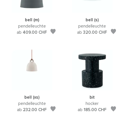
bell (m)
bell (s)
pendelleuchte
pendelleuchte
ab
409.00
CHF
ab
320.00
CHF
bell (xs)
bit
pendelleuchte
hocker
ab
232.00
CHF
ab
185.00
CHF