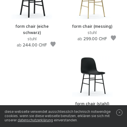
form chair (eiche
form chair (messing)
schwarz)
stuhl
stuhl
ab
299.00
CHF
ab
244.00
CHF
form chair (stahl)
stuhl
diese webseite verwendet ausschliesslich technisch notwendige
×
cookies. wenn sie diese webseite benutzen, erklären sie sich mit
ab
232.00
CHF
unserer
datenschutzerklärung
einverstanden.