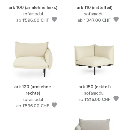
ark 100 (armlehne links)
ark 110 (mittelteil)
sofamodul
sofamodul
ab
1’596.00
CHF
ab
1’347.00
CHF
ark 120 (armlehne
ark 150 (eckteil)
rechts)
sofamodul
sofamodul
ab
1’816.00
CHF
ab
1’596.00
CHF