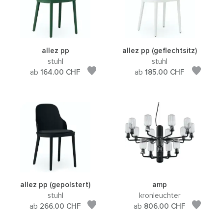
allez pp
allez pp (geflechtsitz)
stuhl
stuhl
ab
164.00
CHF
ab
185.00
CHF
allez pp (gepolstert)
amp
stuhl
kronleuchter
ab
266.00
CHF
ab
806.00
CHF