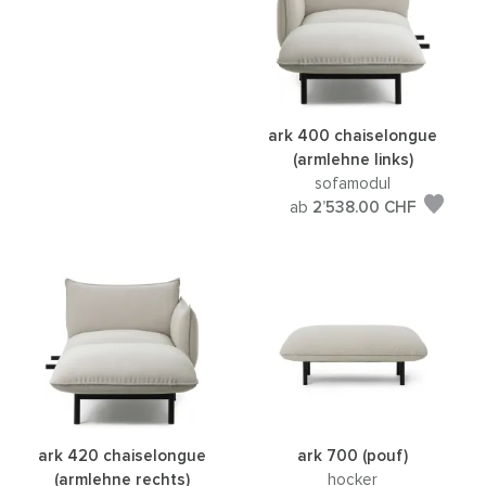
ark 400 chaiselongue
(armlehne links)
sofamodul
ab
2’538.00
CHF
ark 420 chaiselongue
ark 700 (pouf)
(armlehne rechts)
hocker