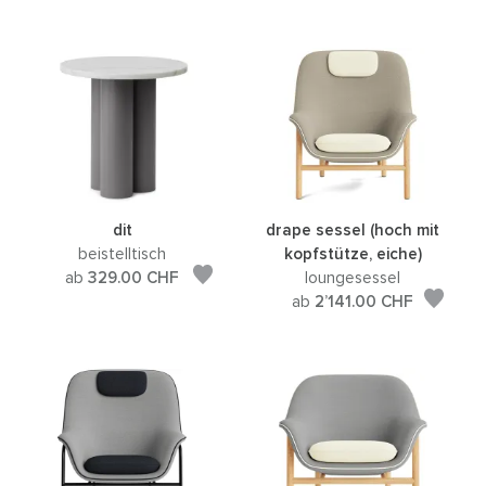
dit
drape sessel (hoch mit
beistelltisch
kopfstütze, eiche)
ab
329.00
CHF
loungesessel
ab
2’141.00
CHF