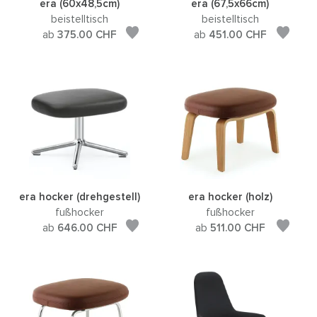
era (60x48,5cm)
era (67,5x66cm)
beistelltisch
beistelltisch
ab
375.00
CHF
ab
451.00
CHF
era hocker (drehgestell)
era hocker (holz)
fußhocker
fußhocker
ab
646.00
CHF
ab
511.00
CHF