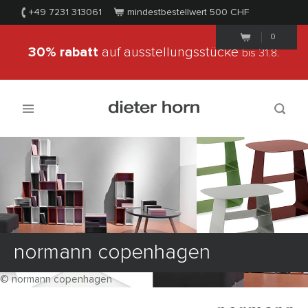
+49 7231 313061
mindestbestellwert 500
CHF
0
30% rabatt
auf ausstellungsstücke
bis 31.8.
normann copenhagen
© normann copenhagen