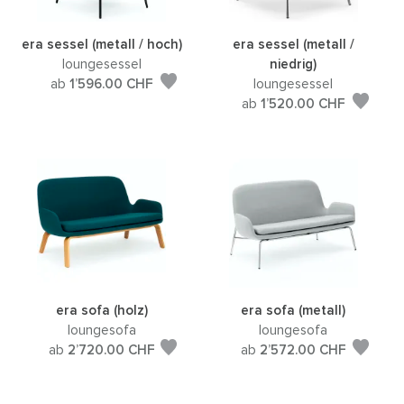
era sessel (metall / hoch)
era sessel (metall /
loungesessel
niedrig)
ab
1’596.00
CHF
loungesessel
ab
1’520.00
CHF
era sofa (holz)
era sofa (metall)
loungesofa
loungesofa
ab
2’720.00
CHF
ab
2’572.00
CHF