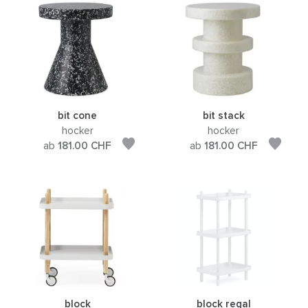
bit cone
bit stack
hocker
hocker
ab
181.00
CHF
ab
181.00
CHF
block
block regal