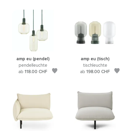
amp eu (pendel)
amp eu (tisch)
pendelleuchte
tischleuchte
ab
118.00
CHF
ab
198.00
CHF