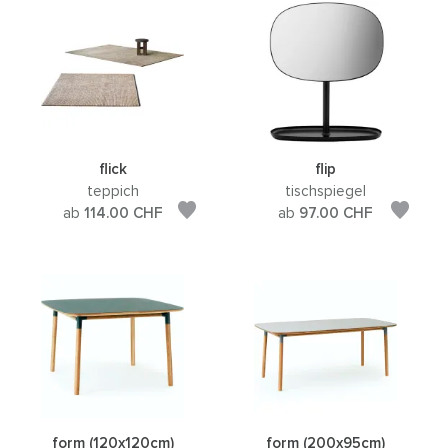
flick
flip
teppich
tischspiegel
ab
114.00
CHF
ab
97.00
CHF
form (120x120cm)
form (200x95cm)