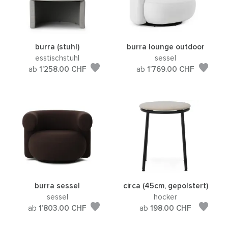
burra (stuhl)
burra lounge outdoor
esstischstuhl
sessel
ab
1’258.00
CHF
ab
1’769.00
CHF
burra sessel
circa (45cm, gepolstert)
sessel
hocker
ab
1’803.00
CHF
ab
198.00
CHF