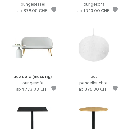
loungesessel
loungesofa
ab
878.00
CHF
ab
1’710.00
CHF
ace sofa (messing)
act
loungesofa
pendelleuchte
ab
1’773.00
CHF
ab
375.00
CHF