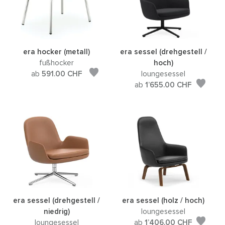
era hocker (metall)
era sessel (drehgestell /
fußhocker
hoch)
ab
591.00
CHF
loungesessel
ab
1’655.00
CHF
era sessel (drehgestell /
era sessel (holz / hoch)
niedrig)
loungesessel
loungesessel
ab
1’406.00
CHF