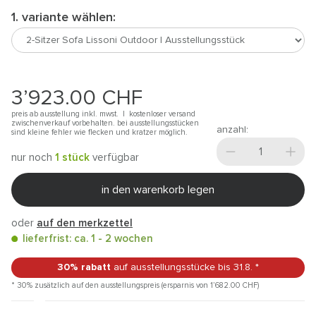
1. variante wählen:
3’923.00
CHF
preis ab ausstellung inkl. mwst. |
kostenloser versand
zwischenverkauf vorbehalten. bei ausstellungsstücken
anzahl:
sind kleine fehler wie flecken und kratzer möglich.
nur noch
1 stück
verfügbar
in den warenkorb legen
oder
auf den merkzettel
lieferfrist: ca. 1 - 2 wochen
30% rabatt
auf ausstellungsstücke
bis 31.8.
*
* 30% zusätzlich auf den ausstellungspreis (ersparnis von 1’682.00
CHF
)