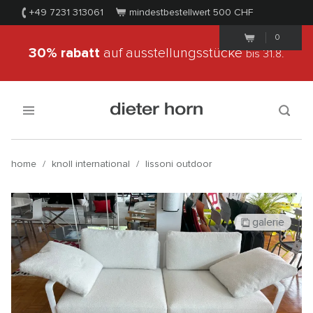
+49 7231 313061
mindestbestellwert 500
CHF
0
30% rabatt
auf ausstellungsstücke
bis 31.8.
home
/
knoll international
/
lissoni outdoor
galerie