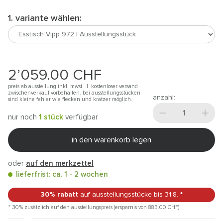
1. variante wählen:
2’059.00
CHF
preis ab ausstellung inkl. mwst. |
kostenloser versand
zwischenverkauf vorbehalten. bei ausstellungsstücken
anzahl:
sind kleine fehler wie flecken und kratzer möglich.
nur noch
1 stück
verfügbar
in den warenkorb legen
oder
auf den merkzettel
lieferfrist: ca. 1 - 2 wochen
30% rabatt
auf ausstellungsstücke
bis 31.8.
*
* 30% zusätzlich auf den ausstellungspreis (ersparnis von 883.00
CHF
)