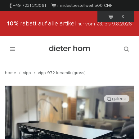
+49 7231 313061
mindestbestellwert 500
CHF
0
10%
rabatt auf alle artikel
nur vom 7.8.
bis 9.8.2026
home
/
vipp
/
vipp 972 keramik (gross)
galerie