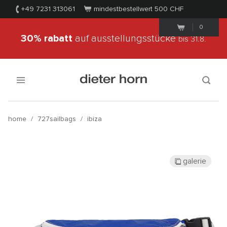
+49 7231 313061
mindestbestellwert 500
CHF
0
30% rabatt
auf ausstellungsstücke
bis 31.8.
home
/
727sailbags
/
ibiza
galerie