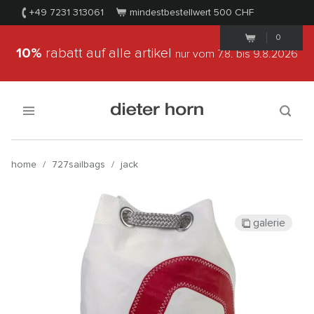
+49 7231 313061
mindestbestellwert 500
CHF
0
10%
rabatt auf alle artikel
nur vom 7.8.
bis 9.8.2026
home
/
727sailbags
/
jack
galerie