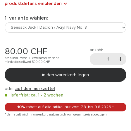
produktdetails einblenden
1. variante wählen:
80.00
CHF
anzahl:
preis inkl. mwst. |
kostenloser versand
mindestbestellwert 500.00
CHF
in den warenkorb legen
oder
auf den merkzettel
lieferfrist: ca. 1 - 2 wochen
10%
rabatt auf alle artikel
nur vom 7.8.
bis 9.8.2026
*
* der rabatt wird im warenkorb automatisch vom gesamtpreis abgezogen.