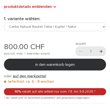
produktdetails einblenden
1. variante wählen:
anzahl:
800.00
CHF
preis inkl. mwst. |
kostenloser versand
in den warenkorb legen
oder
auf den merkzettel
lieferfrist: ca. 6 - 8 wochen
10%
rabatt auf alle artikel
nur vom 7.8.
bis 9.8.2026
*
* der rabatt wird im warenkorb automatisch vom gesamtpreis abgezogen.