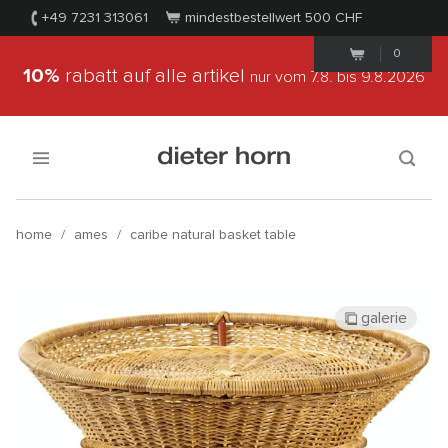
+49 7231 313061
mindestbestellwert 500
CHF
0
10%
rabatt auf alle artikel
nur vom 7.8.
bis 9.8.2026
home
/
ames
/
caribe natural basket table
galerie