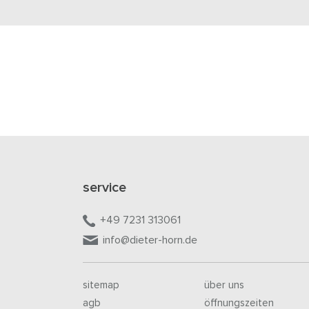
service
+49 7231 313061
info@dieter-horn.de
sitemap
über uns
agb
öffnungszeiten