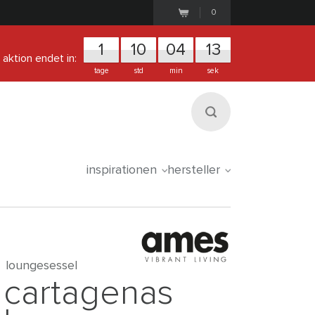
0
1
1
0
0
4
1
3
aktion endet in:
tage
std
min
sek
inspirationen
hersteller
loungesessel
cartagenas