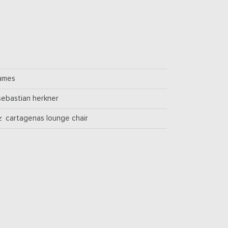
ames
sebastian herkner
cartagenas lounge chair