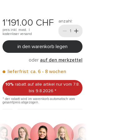
1’191.00
CHF
anzahl:
preis inkl. mwst. |
kostenloser versand
in den warenkorb legen
oder
auf den merkzettel
lieferfrist: ca. 6 - 8 wochen
10%
rabatt auf alle artikel
nur vom 7.8.
bis 9.8.2026
*
* der rabatt wird im warenkorb automatisch vom
gesamtpreis abgezogen.