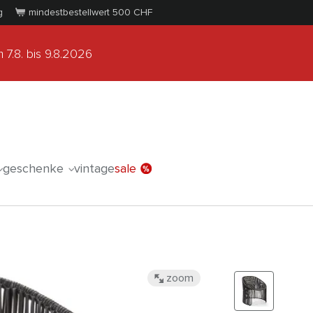
g
mindestbestellwert 500
CHF
 7.8.
bis 9.8.2026
geschenke
vintage
sale
zoom