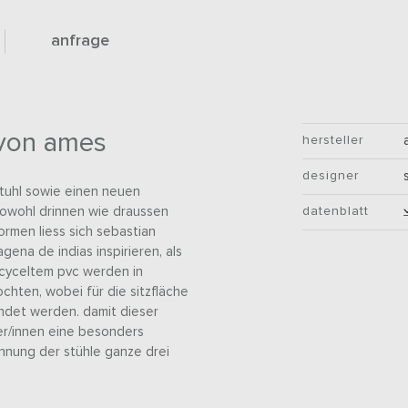
anfrage
 von ames
hersteller
designer
tuhl sowie einen neuen
e sowohl drinnen wie draussen
datenblatt
ormen liess sich sebastian
ena de indias inspirieren, als
ecyceltem pvc werden in
chten, wobei für die sitzfläche
ndet werden. damit dieser
er/innen eine besonders
nnung der stühle ganze drei