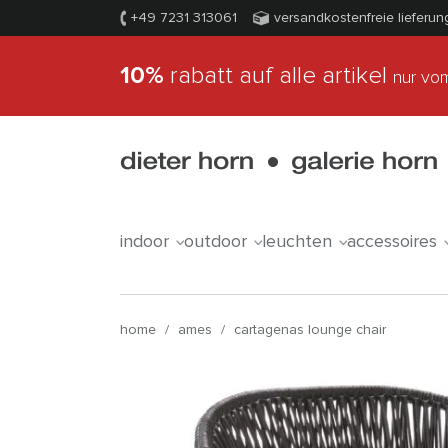
+49 7231 313061
versandkostenfreie lieferun
10%
rabatt auf alle artikel
nur vom
indoor
outdoor
leuchten
accessoires
home
/
ames
/
cartagenas lounge chair