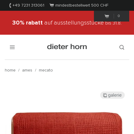
+49 7231 313061
mindestbestellwert 500
CHF
0
30% rabatt
auf ausstellungsstücke
bis 31.8.
home
/
ames
/
mecato
galerie