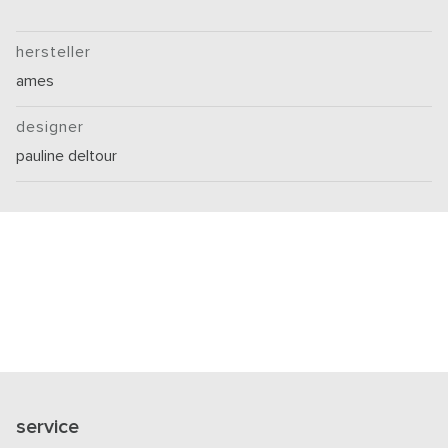
hersteller
ames
designer
pauline deltour
service