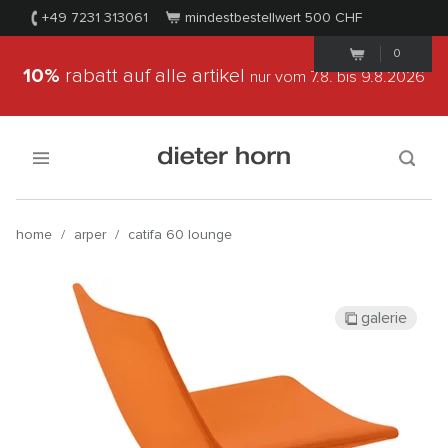
+49 7231 313061
mindestbestellwert 500
CHF
0
10%
rabatt auf alle artikel
nur vom 7.8.
bis 9.8.2026
home
/
arper
/
catifa 60 lounge
galerie