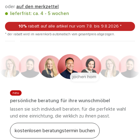
oder
auf den merkzettel
lieferfrist: ca. 4 - 5 wochen
10%
rabatt auf alle artikel
nur vom 7.8.
bis 9.8.2026
*
* der rabatt wird im warenkorb automatisch vom gesamtpreis abgezogen.
jochen horn
neu
persönliche beratung für ihre wunschmöbel
lassen sie sich individuell beraten, für die perfekte wahl
und eine einrichtung, die wirklich zu ihnen passt.
kostenlosen beratungstermin buchen