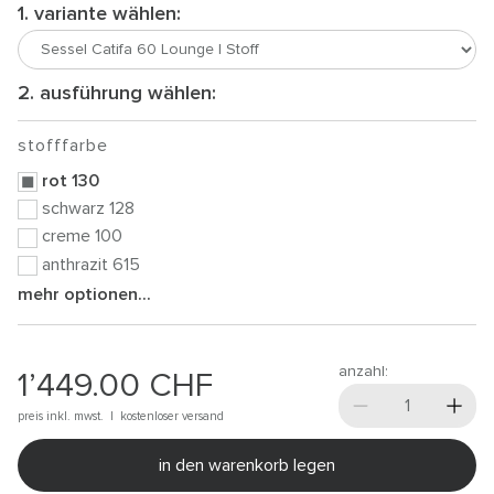
1. variante wählen:
2. ausführung wählen:
stofffarbe
rot 130
schwarz 128
creme 100
anthrazit 615
mehr optionen...
anzahl:
1’449.00
CHF
preis inkl. mwst. |
kostenloser versand
in den warenkorb legen