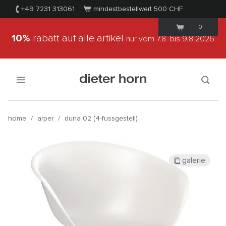
+49 7231 313061
mindestbestellwert 500
CHF
0
10%
rabatt auf alle artikel
nur vom 7.8.
bis 9.8.2026
home
/
arper
/
duna 02 (4-fussgestell)
galerie