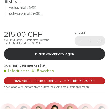
chrom
weiss matt (v12)
schwarz matt (v39)
215.00
CHF
anzahl:
preis inkl. mwst. |
kostenloser versand
mindestbestellwert 500.00
CHF
in den warenkorb legen
oder
auf den merkzettel
lieferfrist: ca. 4 - 5 wochen
10%
rabatt auf alle artikel
nur vom 7.8.
bis 9.8.2026
*
* der rabatt wird im warenkorb automatisch vom gesamtpreis abgezogen.