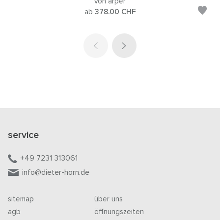
von arper
ab
378.00
CHF
service
+49 7231 313061
info@dieter-horn.de
sitemap
über uns
agb
öffnungszeiten