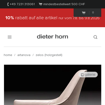
+49 7231 313061
mindestbestellwert 500
CHF
0
10%
rabatt auf alle artikel
nur vom 7.8.
bis 9.8.2026
home
/
artanova
/
zelos (holzgestell)
galerie