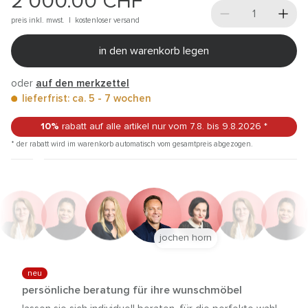
2’000.00
CHF
preis inkl. mwst. |
kostenloser versand
in den warenkorb legen
oder
auf den merkzettel
lieferfrist: ca. 5 - 7 wochen
10%
rabatt auf alle artikel
nur vom 7.8.
bis 9.8.2026
*
* der rabatt wird im warenkorb automatisch vom gesamtpreis abgezogen.
jochen horn
neu
persönliche beratung für ihre wunschmöbel