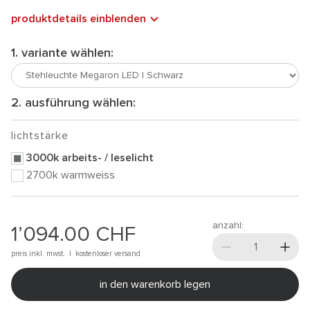
produktdetails einblenden
1. variante wählen:
2. ausführung wählen:
lichtstärke
3000k arbeits- / leselicht
2700k warmweiss
anzahl:
1’094.00
CHF
preis inkl. mwst. |
kostenloser versand
in den warenkorb legen