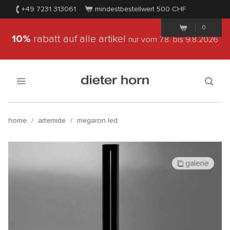
+49 7231 313061
mindestbestellwert 500
CHF
0
10%
rabatt auf alle artikel
nur vom 7.8.
bis 9.8.2026
home
/
artemide
/
megaron led
galerie