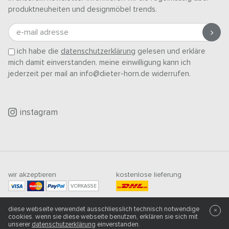
produktneuheiten und designmöbel trends.
e-mail adresse
ich habe die
datenschutzerklärung
gelesen und erkläre
mich damit einverstanden. meine einwilligung kann ich
jederzeit per mail an info@dieter-horn.de widerrufen.
instagram
wir akzeptieren
kostenlose lieferung
VORKASSE
mindestbestellwert
diese webseite verwendet ausschliesslich technisch notwendige
500
CHF
×
cookies. wenn sie diese webseite benutzen, erklären sie sich mit
unserer
datenschutzerklärung
einverstanden.