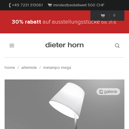
+49 7231 313061
mindestbestellwert 500
CHF
0
30% rabatt
auf ausstellungsstücke
bis 31.8.
home
/
artemide
/
melampo mega
galerie