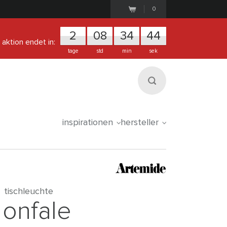
0
2
0
8
3
4
4
4
aktion endet in:
tage
std
min
sek
inspirationen
hersteller
tischleuchte
onfale