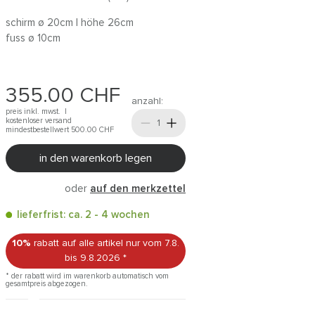
schirm ø 20cm | höhe 26cm
fuss ø 10cm
355.00
CHF
anzahl:
preis inkl. mwst. |
kostenloser versand
mindestbestellwert 500.00
CHF
in den warenkorb legen
oder
auf den merkzettel
lieferfrist: ca. 2 - 4 wochen
10%
rabatt auf alle artikel
nur vom 7.8.
bis 9.8.2026
*
* der rabatt wird im warenkorb automatisch vom
gesamtpreis abgezogen.