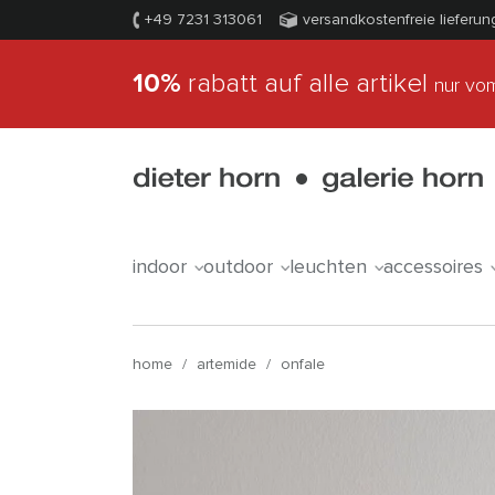
+49 7231 313061
versandkostenfreie lieferun
10%
rabatt auf alle artikel
nur vom
indoor
outdoor
leuchten
accessoires
home
/
artemide
/
onfale