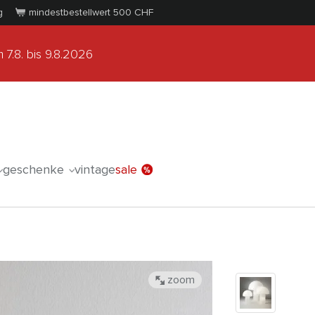
g
mindestbestellwert 500
CHF
 7.8.
bis 9.8.2026
geschenke
vintage
sale
zoom