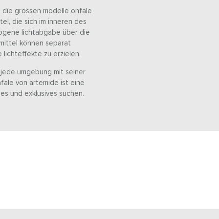
h. die grossen modelle onfale
l, die sich im inneren des
ogene lichtabgabe über die
mittel können separat
lichteffekte zu erzielen.
s jede umgebung mit seiner
fale von artemide ist eine
iges und exklusives suchen.