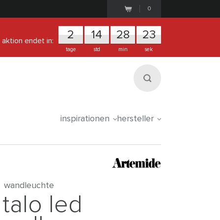
0
2
1
4
2
8
2
3
aktion endet in:
tage
std
min
sek
inspirationen
hersteller
wandleuchte
talo led