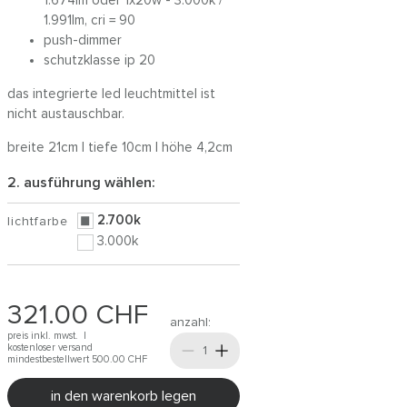
1.674lm oder 1x20w - 3.000k /
1.991lm, cri = 90
push-dimmer
schutzklasse ip 20
das integrierte led leuchtmittel ist
nicht austauschbar.
breite 21cm | tiefe 10cm | höhe 4,2cm
2. ausführung wählen:
2.700k
lichtfarbe
3.000k
321.00
CHF
anzahl:
preis inkl. mwst. |
kostenloser versand
mindestbestellwert 500.00
CHF
in den warenkorb legen