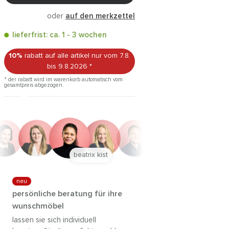
oder
auf den merkzettel
lieferfrist: ca. 1 - 3 wochen
10%
rabatt auf alle artikel
nur vom 7.8.
bis 9.8.2026
*
* der rabatt wird im warenkorb automatisch vom
gesamtpreis abgezogen.
anna trautz
neu
persönliche beratung für ihre
wunschmöbel
lassen sie sich individuell