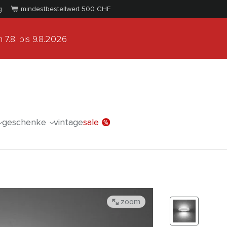
g
mindestbestellwert 500
CHF
 7.8.
bis 9.8.2026
geschenke
vintage
sale
zoom