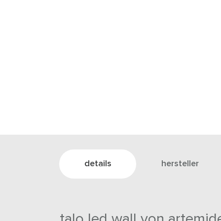
details
hersteller
talo led wall von artemid