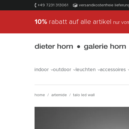
+49 7231 313061
versandkostenfreie lieferun
10%
rabatt auf alle artikel
nur vom
indoor
outdoor
leuchten
accessoires
home
/
artemide
/
talo led wall