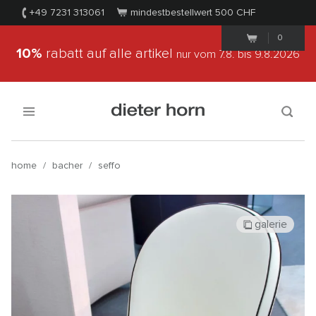
+49 7231 313061
mindestbestellwert 500
CHF
0
10%
rabatt auf alle artikel
nur vom 7.8.
bis 9.8.2026
home
/
bacher
/
seffo
galerie