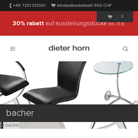
+49 7231 313061
mindestbestellwert 500
CHF
0
30% rabatt
auf ausstellungsstücke
bis 31.8.
bacher
© bacher