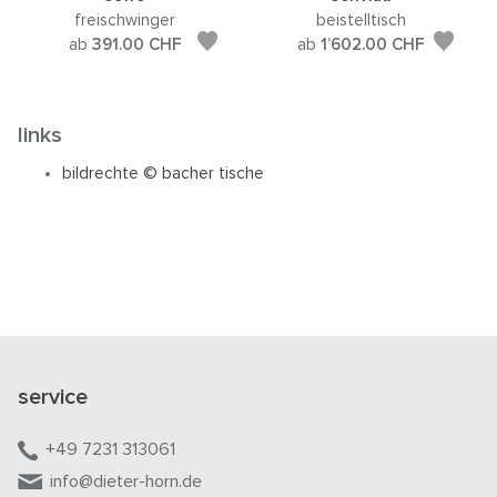
freischwinger
beistelltisch
ab
391.00
CHF
ab
1’602.00
CHF
links
bildrechte © bacher tische
service
+49 7231 313061
info@dieter-horn.de