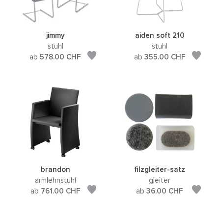
jimmy
aiden soft 210
stuhl
stuhl
ab
578.00
CHF
ab
355.00
CHF
brandon
filzgleiter-satz
armlehnstuhl
gleiter
ab
761.00
CHF
ab
36.00
CHF