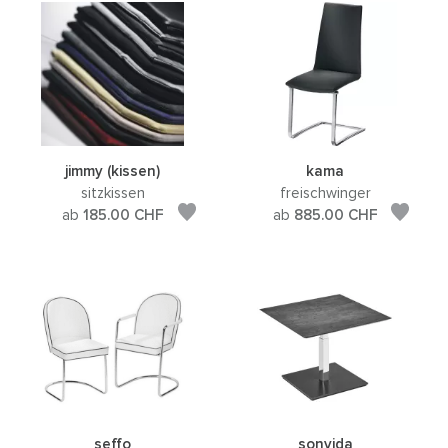
jimmy (kissen)
kama
sitzkissen
freischwinger
ab
185.00
CHF
ab
885.00
CHF
seffo
sonvida