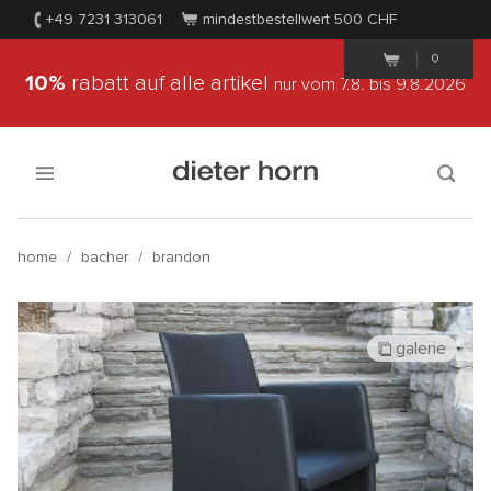
+49 7231 313061
mindestbestellwert 500
CHF
0
10%
rabatt auf alle artikel
nur vom 7.8.
bis 9.8.2026
home
/
bacher
/
brandon
galerie