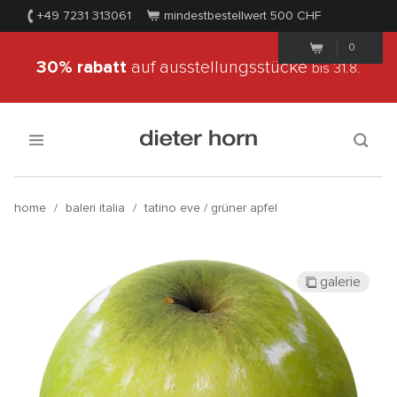
+49 7231 313061
mindestbestellwert 500
CHF
0
30% rabatt
auf ausstellungsstücke
bis 31.8.
home
/
baleri italia
/
tatino eve / grüner apfel
galerie