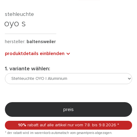
stehleuchte
oyo s
hersteller:
baltensweiler
produktdetails einblenden
1. variante wählen:
preis
10%
rabatt auf alle artikel
nur vom 7.8.
bis 9.8.2026
*
* der rabatt wird im warenkorb automatisch vom gesamtpreis abgezogen.