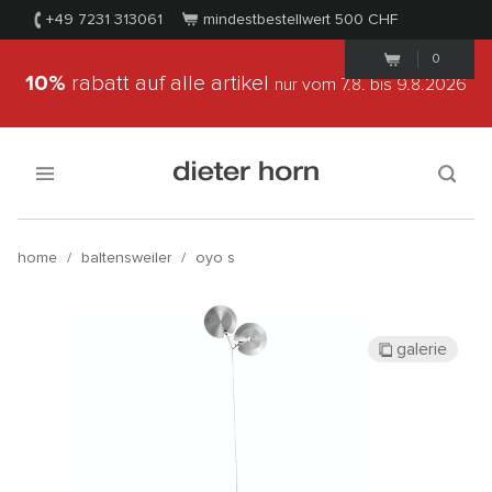
+49 7231 313061
mindestbestellwert 500
CHF
0
10%
rabatt auf alle artikel
nur vom 7.8.
bis 9.8.2026
home
/
baltensweiler
/
oyo s
galerie