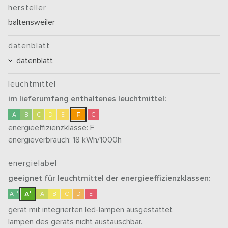
hersteller
baltensweiler
datenblatt
datenblatt
leuchtmittel
im lieferumfang enthaltenes leuchtmittel:
F
A
B
C
D
E
G
energieeffizienzklasse:
F
energieverbrauch: 18
kWh/1000h
energielabel
geeignet für leuchtmittel der energieeffizienzklassen:
+
++
A
A
A
B
C
D
E
gerät mit integrierten led-lampen ausgestattet
lampen des geräts nicht austauschbar.