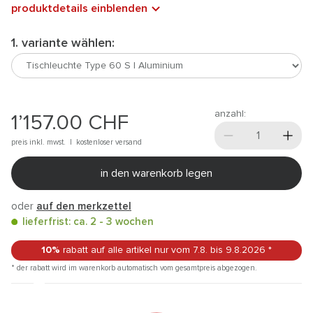
produktdetails einblenden
1. variante wählen:
anzahl:
1’157.00
CHF
preis inkl. mwst. |
kostenloser versand
in den warenkorb legen
oder
auf den merkzettel
lieferfrist: ca. 2 - 3 wochen
10%
rabatt auf alle artikel
nur vom 7.8.
bis 9.8.2026
*
* der rabatt wird im warenkorb automatisch vom gesamtpreis abgezogen.