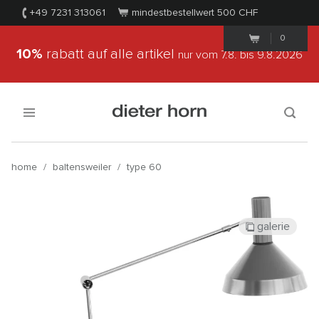
+49 7231 313061
mindestbestellwert 500
CHF
0
10%
rabatt auf alle artikel
nur vom 7.8.
bis 9.8.2026
home
/
baltensweiler
/
type 60
galerie