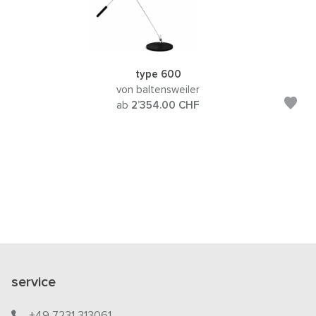
type 600
von baltensweiler
ab
2’354.00
CHF
service
+49 7231 313061