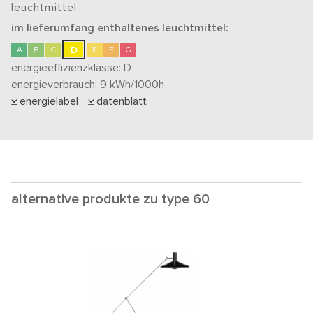
leuchtmittel
im lieferumfang enthaltenes leuchtmittel:
D
A
B
C
E
F
G
energieeffizienzklasse:
D
energieverbrauch: 9
kWh/1000h
energielabel
datenblatt
alternative produkte zu type 60