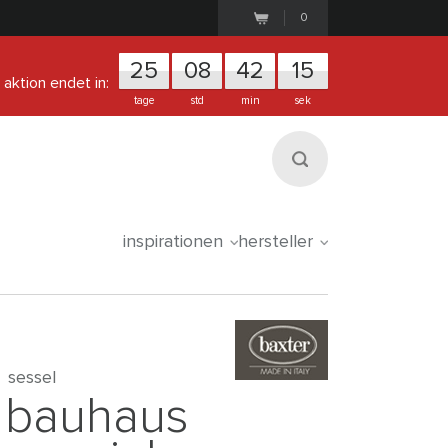
0
25
0
8
4
2
1
5
aktion endet in:
tage
std
min
sek
inspirationen
hersteller
sessel
bauhaus