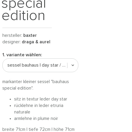
special
edition
hersteller:
baxter
designer:
draga & aurel
1. variante wählen:
sessel bauhaus | day star / etruria
markanter kleiner sessel "bauhaus
special edition".
sitz in textur leder day star
rücklehne in leder etruria
naturale
armlehne in plume noir
breite 71cm | tiefe 72cm | höhe 71cm