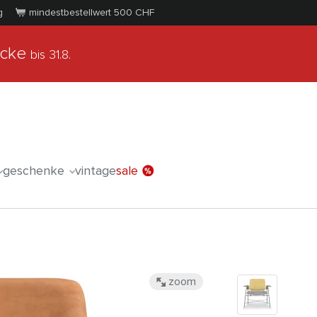
g
mindestbestellwert 500
CHF
ücke
bis 31.8.
geschenke
vintage
sale
zoom