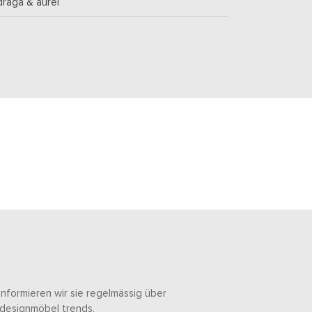
draga & aurel
informieren wir sie regelmässig über
designmöbel trends.