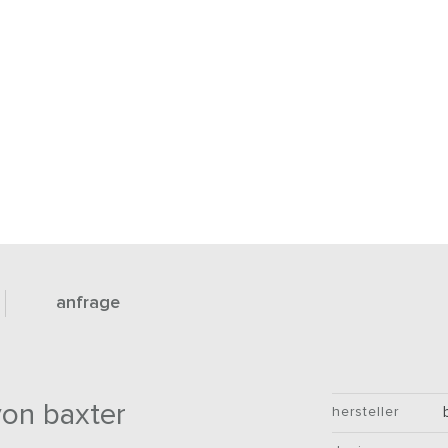
anfrage
von baxter
hersteller