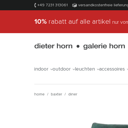
+49 7231 313061
versandkostenfreie lieferun
10%
rabatt auf alle artikel
nur vom
indoor
outdoor
leuchten
accessoires
home
/
baxter
/
diner