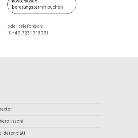
kostenlosen
beratungstermin buchen
oder telefonisch:
+49 7231 313061
baxter
piero lissoni
datenblatt