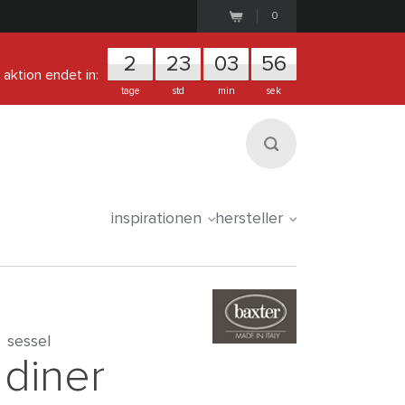
0
2
2
3
0
3
5
6
aktion endet in:
tage
std
min
sek
inspirationen
hersteller
sessel
diner