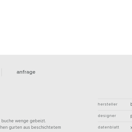
anfrage
hersteller
designer
in buche wenge gebeizt.
schen gurten aus beschichtetem
datenblatt