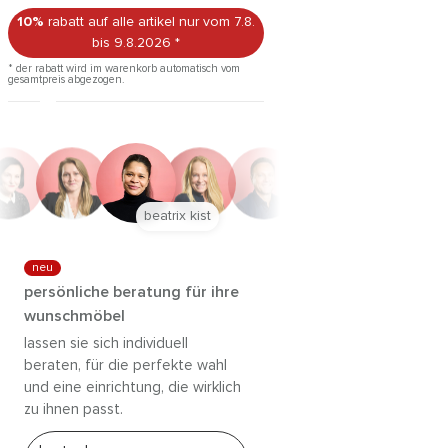
10%
rabatt auf alle artikel
nur vom 7.8.
bis 9.8.2026
*
* der rabatt wird im warenkorb automatisch vom
gesamtpreis abgezogen.
beatrix kist
neu
persönliche beratung für ihre
wunschmöbel
lassen sie sich individuell
beraten, für die perfekte wahl
und eine einrichtung, die wirklich
zu ihnen passt.