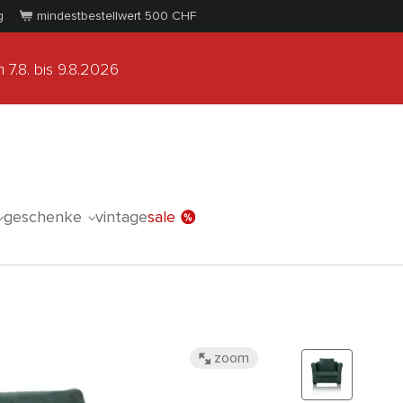
g
mindestbestellwert 500
CHF
 7.8.
bis 9.8.2026
geschenke
vintage
sale
zoom