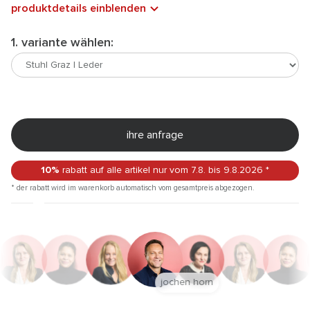
produktdetails einblenden
1. variante wählen:
ihre anfrage
10%
rabatt auf alle artikel
nur vom 7.8.
bis 9.8.2026
*
* der rabatt wird im warenkorb automatisch vom gesamtpreis abgezogen.
jochen horn