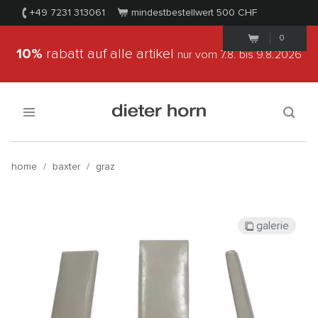
+49 7231 313061
mindestbestellwert 500
CHF
0
10%
rabatt auf alle artikel
nur vom 7.8.
bis 9.8.2026
home
/
baxter
/
graz
galerie