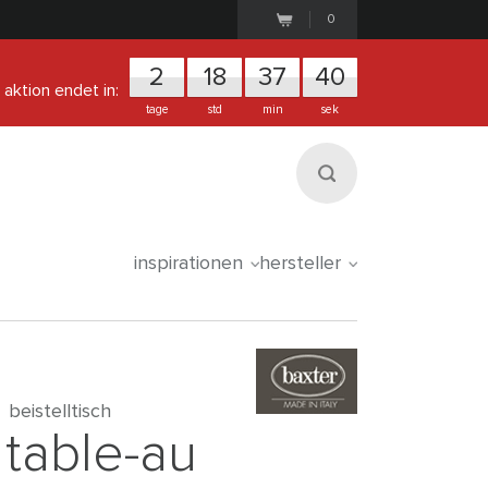
0
2
1
8
3
7
3
9
aktion endet in:
tage
std
min
sek
inspirationen
hersteller
beistelltisch
table-au