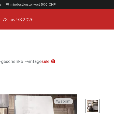
g
mindestbestellwert 500
CHF
 7.8.
bis 9.8.2026
geschenke
vintage
sale
zoom