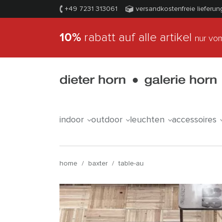
+49 7231 313061
versandkostenfreie lieferun
10%
rabatt auf alle artikel
nur vom
indoor
outdoor
leuchten
accessoires
home
/
baxter
/
table-au