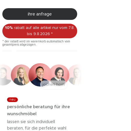
ihre anfrage
10%
rabatt auf alle artikel
nur vom 7.8.
bis 9.8.2026
*
* der rabatt wird im warenkorb automatisch vom
gesamtpreis abgezogen.
jochen horn
neu
persönliche beratung für ihre
wunschmöbel
lassen sie sich individuell
beraten, für die perfekte wahl