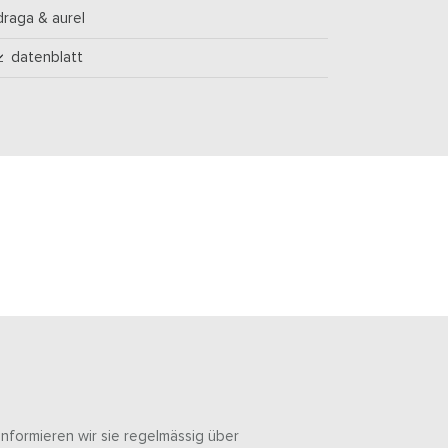
draga & aurel
datenblatt
informieren wir sie regelmässig über