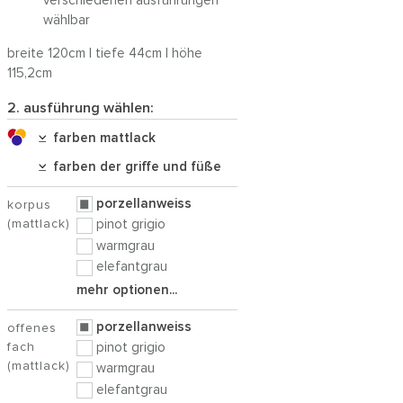
verschiedenen ausführungen
wählbar
breite 120cm | tiefe 44cm | höhe
115,2cm
2. ausführung wählen:
farben mattlack
farben der griffe und füße
porzellanweiss
korpus
(mattlack)
pinot grigio
warmgrau
elefantgrau
mehr optionen...
porzellanweiss
offenes
fach
pinot grigio
(mattlack)
warmgrau
elefantgrau