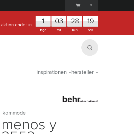
0
1
0
3
2
8
1
8
aktion endet in:
tage
std
min
sek
inspirationen
hersteller
kommode
menos y