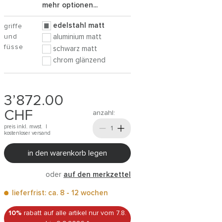
mehr optionen...
edelstahl matt
griffe
und
aluminium matt
füsse
schwarz matt
chrom glänzend
3’872.00
CHF
anzahl:
preis inkl. mwst. |
kostenloser versand
in den warenkorb legen
oder
auf den merkzettel
lieferfrist: ca. 8 - 12 wochen
10%
rabatt auf alle artikel
nur vom 7.8.