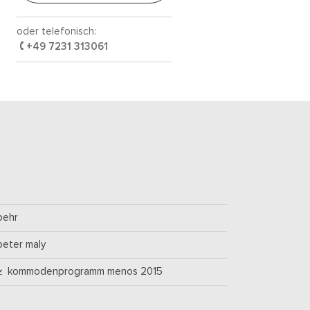
oder telefonisch:
+49 7231 313061
behr
peter maly
kommodenprogramm menos 2015