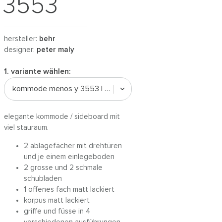
3553
hersteller:
behr
designer:
peter maly
1. variante wählen:
kommode menos y 3553 | mattlack (komplett)
elegante kommode / sideboard mit
viel stauraum.
2 ablagefächer mit drehtüren
und je einem einlegeboden
2 grosse und 2 schmale
schubladen
1 offenes fach matt lackiert
korpus matt lackiert
griffe und füsse in 4