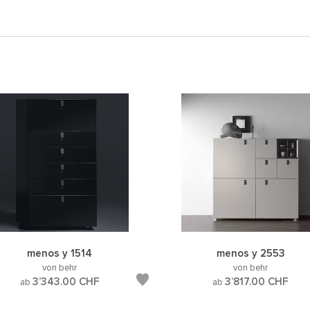
menos y 1514
menos y 2553
von behr
von behr
3’343.00
CHF
3’817.00
CHF
ab
ab