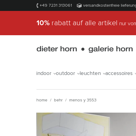
+49 7231 313061
versandkostenfreie lieferun
10%
rabatt auf alle artikel
nur vom
indoor
outdoor
leuchten
accessoires
home
/
behr
/
menos y 3553