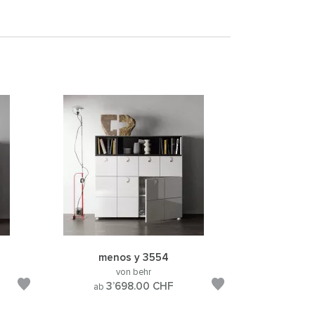
menos y 3554
von behr
3’698.00
CHF
ab