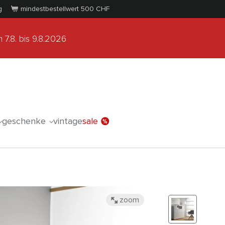
g
mindestbestellwert 500
CHF
 7.8.
bis 9.8.2026
geschenke
vintage
sale
zoom