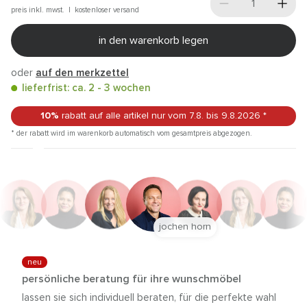
preis inkl. mwst. |
kostenloser versand
in den warenkorb legen
oder
auf den merkzettel
lieferfrist: ca. 2 - 3 wochen
10%
rabatt auf alle artikel
nur vom 7.8.
bis 9.8.2026
*
* der rabatt wird im warenkorb automatisch vom gesamtpreis abgezogen.
jochen horn
neu
persönliche beratung für ihre wunschmöbel
lassen sie sich individuell beraten, für die perfekte wahl