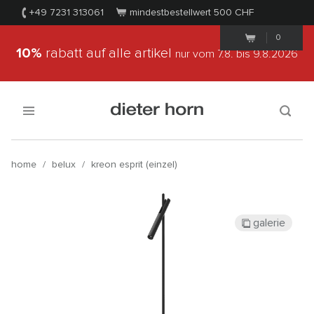
+49 7231 313061
mindestbestellwert 500
CHF
0
10%
rabatt auf alle artikel
nur vom 7.8.
bis 9.8.2026
home
/
belux
/
kreon esprit (einzel)
galerie