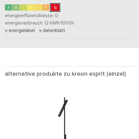
G
A
B
C
D
E
F
energieeffizienzklasse:
G
energieverbrauch: 12
kWh/1000h
energielabel
datenblatt
alternative produkte zu kreon esprit (einzel)