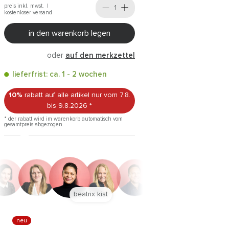
preis inkl. mwst. |
kostenloser versand
in den warenkorb legen
oder
auf den merkzettel
lieferfrist: ca. 1 - 2 wochen
10%
rabatt auf alle artikel
nur vom 7.8.
bis 9.8.2026
*
* der rabatt wird im warenkorb automatisch vom
gesamtpreis abgezogen.
anna trautz
neu