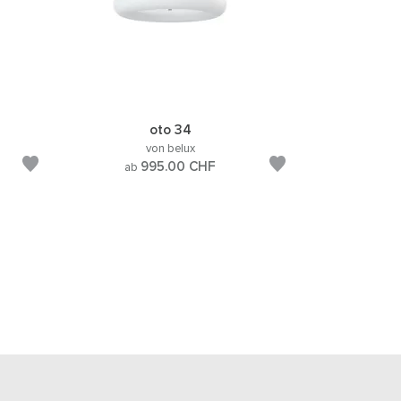
oto 34
von belux
995.00
CHF
ab