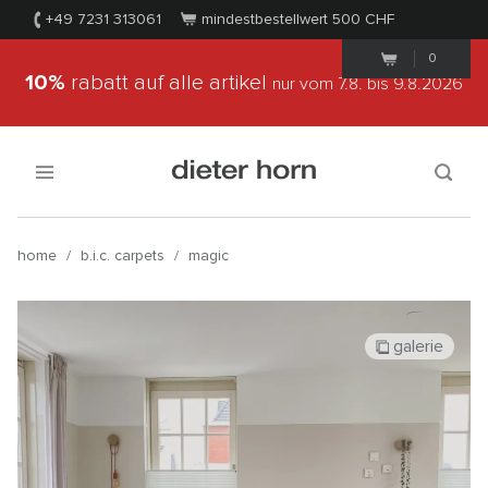
+49 7231 313061
mindestbestellwert 500
CHF
0
10%
rabatt auf alle artikel
nur vom 7.8.
bis 9.8.2026
home
/
b.i.c. carpets
/
magic
galerie