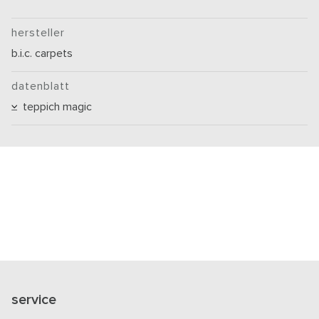
hersteller
b.i.c. carpets
datenblatt
teppich magic
service