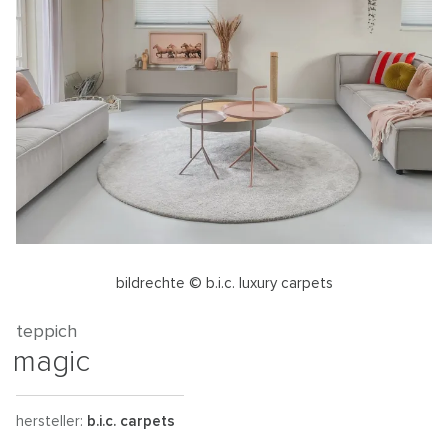
bildrechte © b.i.c. luxury carpets
teppich
magic
hersteller:
b.i.c. carpets