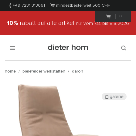
+49 7231 313061
mindestbestellwert 500
CHF
0
10%
rabatt auf alle artikel
nur vom 7.8.
bis 9.8.2026
home
/
bielefelder werkstätten
/
daron
galerie