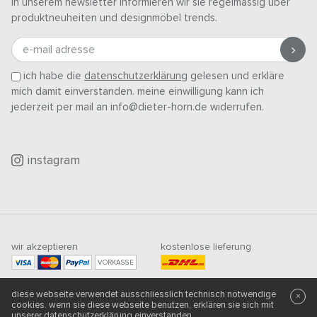
in unserem newsletter informieren wir sie regelmässig über
produktneuheiten und designmöbel trends.
e-mail adresse
ich habe die
datenschutzerklärung
gelesen und erkläre
mich damit einverstanden. meine einwilligung kann ich
jederzeit per mail an info@dieter-horn.de widerrufen.
instagram
wir akzeptieren
kostenlose lieferung
VORKASSE
mindestbestellwert
diese webseite verwendet ausschliesslich technisch notwendige
×
500
CHF
cookies. wenn sie diese webseite benutzen, erklären sie sich mit
unserer
datenschutzerklärung
einverstanden.