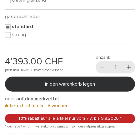
chrom glänzend
gasdruckfeder
standard
strong
anzahl:
4’393.00
CHF
preis inkl. mwst. |
kostenloser versand
in den warenkorb legen
oder
auf den merkzettel
lieferfrist: ca. 5 - 8 wochen
10%
rabatt auf alle artikel
nur vom 7.8.
bis 9.8.2026
*
* der rabatt wird im warenkorb automatisch vom gesamtpreis abgezogen.