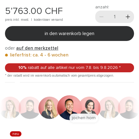
anzahl:
5’763.00
CHF
preis inkl. mwst. |
kostenloser versand
in den warenkorb legen
oder
auf den merkzettel
lieferfrist: ca. 4 - 6 wochen
10%
rabatt auf alle artikel
nur vom 7.8.
bis 9.8.2026
*
* der rabatt wird im warenkorb automatisch vom gesamtpreis abgezogen.
jochen horn
neu