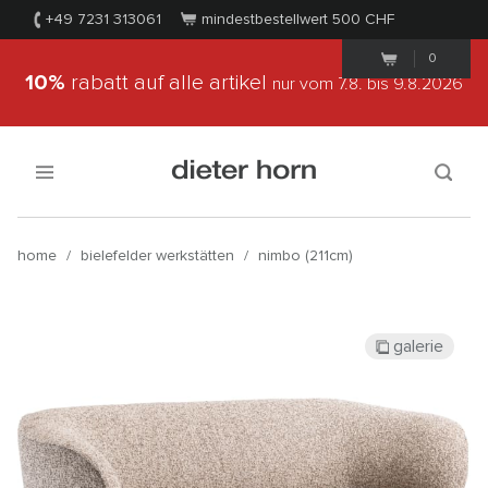
+49 7231 313061
mindestbestellwert 500
CHF
0
10%
rabatt auf alle artikel
nur vom 7.8.
bis 9.8.2026
home
/
bielefelder werkstätten
/
nimbo (211cm)
galerie