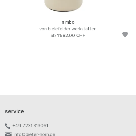
nimbo
von bielefelder werkstätten
ab
1’582.00
CHF
service
+49 7231 313061
info@dieter-horn.de