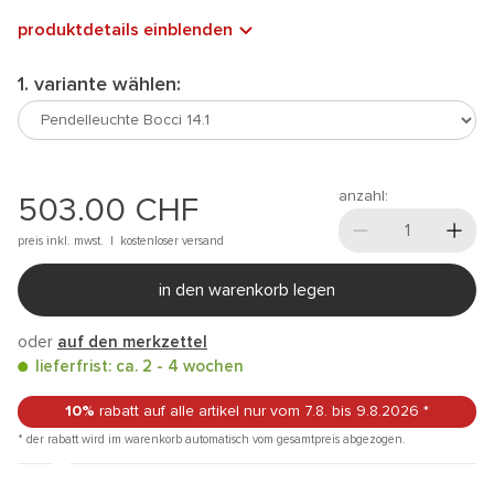
produktdetails einblenden
1. variante wählen:
anzahl:
503.00
CHF
preis inkl. mwst. |
kostenloser versand
in den warenkorb legen
oder
auf den merkzettel
lieferfrist: ca. 2 - 4 wochen
10%
rabatt auf alle artikel
nur vom 7.8.
bis 9.8.2026
*
* der rabatt wird im warenkorb automatisch vom gesamtpreis abgezogen.