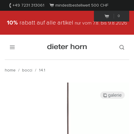
+49 7231 313061
mindestbestellwert 500
CHF
0
10%
rabatt auf alle artikel
nur vom 7.8.
bis 9.8.2026
home
/
bocci
/
14.1
galerie