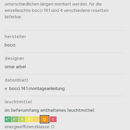
unterschiedlichen längen montiert werden. für die
einzelleuchte bocci 14.1 sind 4 verschiedene rosetten
lieferbar.
hersteller
bocci
designer
omar arbel
datenblatt
bocci 14.1 montageanleitung
leuchtmittel
im lieferumfang enthaltenes leuchtmittel:
++
+
D
A
A
A
B
C
E
energieeffizienzklasse:
D