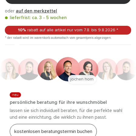
oder
auf den merkzettel
lieferfrist: ca. 3 - 5 wochen
10%
rabatt auf alle artikel
nur vom 7.8.
bis 9.8.2026
*
* der rabatt wird im warenkorb automatisch vom gesamtpreis abgezogen.
jochen horn
neu
persönliche beratung für ihre wunschmöbel
lassen sie sich individuell beraten, für die perfekte wahl
und eine einrichtung, die wirklich zu ihnen passt.
kostenlosen beratungstermin buchen