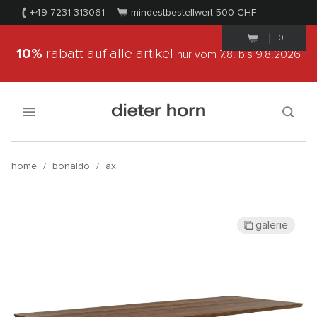
+49 7231 313061
mindestbestellwert 500
CHF
0
10%
rabatt auf alle artikel
nur vom 7.8.
bis 9.8.2026
home
/
bonaldo
/
ax
galerie