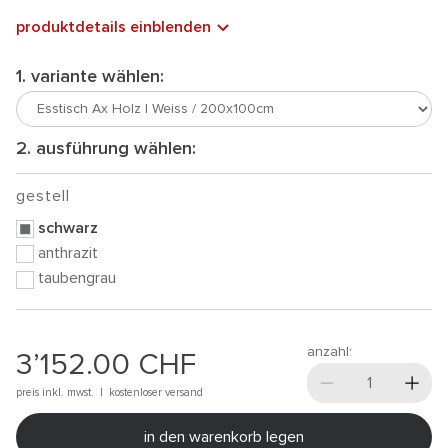
produktdetails einblenden
1. variante wählen:
2. ausführung wählen:
gestell
schwarz
anthrazit
taubengrau
anzahl:
3’152.00
CHF
preis inkl. mwst. |
kostenloser versand
in den warenkorb legen