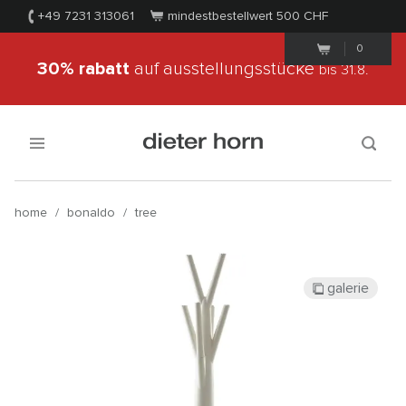
+49 7231 313061
mindestbestellwert 500
CHF
0
30% rabatt
auf ausstellungsstücke
bis 31.8.
home
/
bonaldo
/
tree
galerie