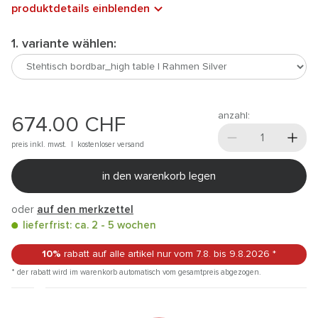
produktdetails einblenden
1. variante wählen:
anzahl:
674.00
CHF
preis inkl. mwst. |
kostenloser versand
in den warenkorb legen
oder
auf den merkzettel
lieferfrist: ca. 2 - 5 wochen
10%
rabatt auf alle artikel
nur vom 7.8.
bis 9.8.2026
*
* der rabatt wird im warenkorb automatisch vom gesamtpreis abgezogen.