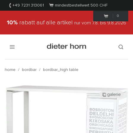
+49 7231 313061
mindestbestellwert 500
CHF
0
10%
rabatt auf alle artikel
nur vom 7.8.
bis 9.8.2026
home
/
bordbar
/
bordbar_high table
galerie